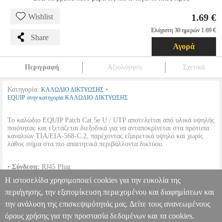
1.69 €
Wishlist
Ελάχιστη 30 ημερών 1.69 €
Share
Αγορά
Περιγραφή
Αξιολόγηση
Σχετικά
Κατηγορία:
•
ΚΑΛΩΔΙΟ ΔΙΚΤΥΩΣΗΣ
EQUIP στην κατηγορία ΚΑΛΩΔΙΟ ΔΙΚΤΥΩΣΗΣ
Το καλώδιο EQUIP Patch Cat.5e U / UTP αποτελείται από υλικά υψηλής
ποιότητας και εξετάζεται διεξοδικά για να ανταποκρίνεται στα πρότυπα
καναλιών TIA/EIA-568-C.2, παρέχοντας εξαιρετικά υψηλό και χωρίς
λάθος σήμα στα πιο απαιτητικά περιβάλλοντα δικτύου.
•
Σύνδεση:
RJ45 Plug.
•
Αγωγός:
26AWG, 7/0.16± 0.0015mm.
Η ιστοσελίδα χρησιμοποιεί cookies για την ευκολία της
•
Μήκος καλωδίου:
1 m.
•
Χρώμα:
Πράσινο.
περιήγησης, την εξατομίκευση περιεχομένου και διαφημίσεων και
την ανάλυση της επισκεψιμότητάς μας. Δείτε τους ανανεωμένους
EQUIP 225440 PATCHCABLE C5E F/UTP 1M GREEN
PER.759627
PER.759627
EQUIP
EQUIP
ΚΑΛΩΔΙΟ ΔΙΚΤΥΩΣΗΣ
όρους χρήσης για την προστασία δεδομένων και τα cookies.