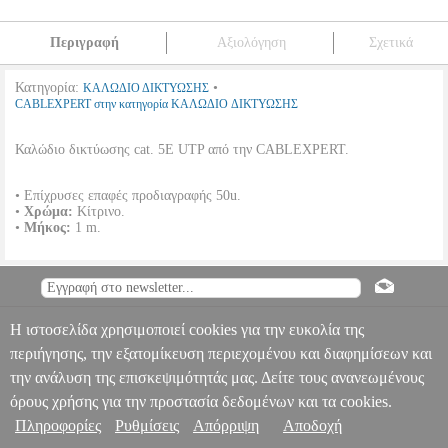
Περιγραφή
Αξιολόγηση
Σχετικά
Κατηγορία:
•
ΚΑΛΩΔΙΟ ΔΙΚΤΥΩΣΗΣ
CABLEXPERT στην κατηγορία ΚΑΛΩΔΙΟ ΔΙΚΤΥΩΣΗΣ
Καλώδιο δικτύωσης cat. 5E UTP από την CABLEXPERT.
• Επίχρυσες επαφές προδιαγραφής 50u.
•
Χρώμα:
Κίτρινο.
•
Μήκος:
1 m.
CABLEXPERT PP12-1M/Y YELLOW PATCH CORD CAT.5E
MOLDED STRAIN RELIEF 50U PLUGS 1M
PER.584468
PER.584468
CABLEXPERT
CABLEXPERT
ΚΑΛΩΔΙΟ
Πληροφορίες & Υπηρεσίες >
ΔΙΚΤΥΩΣΗΣ
Κατηγορία: ΚΑΛΩΔΙΟ ΔΙΚΤΥΩΣΗΣ
Η ιστοσελίδα χρησιμοποιεί cookies για την ευκολία της
•CABLEXPERT στην κατηγορία ΚΑΛΩΔΙΟ ΔΙΚΤΥΩΣΗΣ Καλώδιο
περιήγησης, την εξατομίκευση περιεχομένου και διαφημίσεων και
δικτύωσης cat. 5E UTP από την CABLEXPERT.• Επίχρυσες επαφές
την ανάλυση της επισκεψιμότητάς μας. Δείτε τους ανανεωμένους
προδιαγραφής 50u.• Χρώμα: Κίτρινο.• Μήκος: 1 m.
CABLEXPERT
PP12-1M/Y YELLOW PATCH CORD CAT.5E MOLDED STRAIN
όρους χρήσης για την προστασία δεδομένων και τα cookies.
RELIEF 50U PLUGS 1M
Πληροφορίες
Ρυθμίσεις
Απόρριψη
Αποδοχή
0