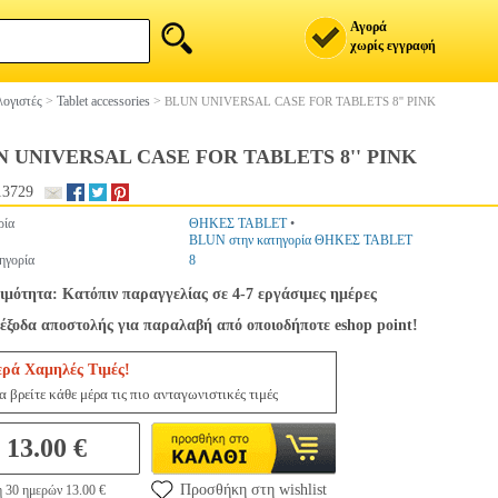
Αγορά
χωρίς εγγραφή
ογιστές
>
Tablet accessories
>
BLUN UNIVERSAL CASE FOR TABLETS 8'' PINK
 UNIVERSAL CASE FOR TABLETS 8'' PINK
13729
ρία
ΘΗΚΕΣ TABLET
•
BLUN στην κατηγορία ΘΗΚΕΣ TABLET
ηγορία
8
ιμότητα: Κατόπιν παραγγελίας σε 4-7 εργάσιμες ημέρες
έξοδα αποστολής για παραλαβή από οποιοδήποτε eshop point!
ερά Χαμηλές Τιμές!
 βρείτε κάθε μέρα τις πιο ανταγωνιστικές τιμές
13.00 €
Προσθήκη στη wishlist
η 30 ημερών 13.00 €