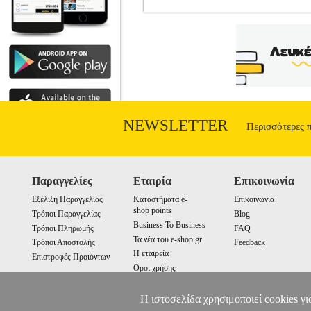
BLUN UNIVERSAL CASE FOR TA
•BLUN στην κατηγορία ΘΗΚΕΣ TABLE
κατασκευασμένη απο eco-leather υλικό μ
Stand.• Υλικό: Οικολογικό δέρμα• Χρώ
NEWSLETTER
Περισσότερες 
Παραγγελίες
Εταιρία
Επικοινωνία
Εξέλιξη Παραγγελίας
Καταστήματα e-
Επικοινωνία
shop points
Τρόποι Παραγγελίας
Blog
Business To Business
Τρόποι Πληρωμής
FAQ
Τα νέα του e-shop.gr
Τρόποι Αποστολής
Feedback
Η εταιρεία
Επιστροφές Προιόντων
Οροι χρήσης
Cookies
Η ιστοσελίδα χρησιμοποιεί cookies γι