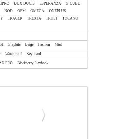
IPRO
DUX DUCIS
ESPERANZA
G-CUBE
NOD
OEM
OMEGA
ONEPLUS
SY
TRACER
TREXTA
TRUST
TUCANO
ld
Graphite
Beige
Fashion
Mint
r
Waterproof
Keyboard
AD PRO
Blackberry Playbook