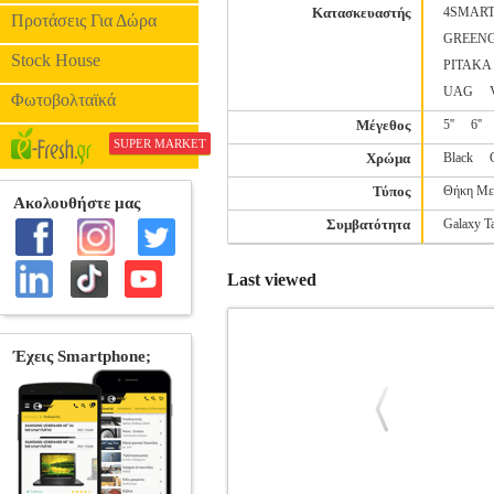
Κατασκευαστής
4SMAR
Προτάσεις Για Δώρα
GREEN
Stock House
PITAKA
UAG
Φωτοβολταϊκά
Μέγεθος
5''
6''
SUPER MARKET
Χρώμα
Black
Τύπος
Θήκη Με
Συμβατότητα
Galaxy T
Last viewed