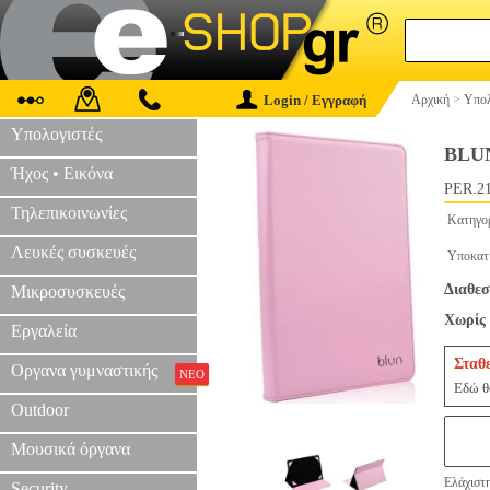
Login / Εγγραφή
Αρχική
>
Υπολ
Υπολογιστές
BLUN
Ήχος • Εικόνα
PER.2
Τηλεπικοινωνίες
Κατηγο
Λευκές συσκευές
Υποκατ
Διαθεσ
Μικροσυσκευές
Χωρίς 
Εργαλεία
Σταθ
Οργανα γυμναστικής
ΝΕΟ
Εδώ θα
Outdoor
Μουσικά όργανα
Ελάχιστ
Security