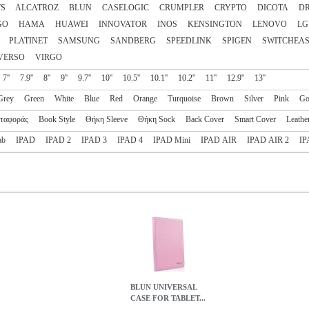
TS
ALCATROZ
BLUN
CASELOGIC
CRUMPLER
CRYPTO
DICOTA
DR
GO
HAMA
HUAWEI
INNOVATOR
INOS
KENSINGTON
LENOVO
LG
PLATINET
SAMSUNG
SANDBERG
SPEEDLINK
SPIGEN
SWITCHEA
VERSO
VIRGO
7''
7.9''
8''
9''
9.7''
10''
10.5''
10.1''
10.2''
11''
12.9''
13''
Grey
Green
White
Blue
Red
Orange
Turquoise
Brown
Silver
Pink
Go
ταφοράς
Book Style
Θήκη Sleeve
Θήκη Sock
Back Cover
Smart Cover
Leathe
ab
IPAD
IPAD 2
IPAD 3
IPAD 4
IPAD Mini
IPAD AIR
IPAD AIR 2
IP
BLUN UNIVERSAL
CASE FOR TABLET...