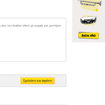
 απο eco-leather υλικό με κομψή και μοντέρνα
Σχολιάστε και ψηφίστε