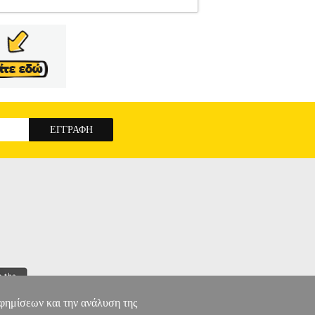
Σ TABLET
Κατηγορία: ΘΗΚΕΣ TABLET
ατα με την νεα ποιοτική θήκη της BLUN,
τα οθόνης: 8".• Τύπος: Book style-Flip cover-
VERSAL CASE FOR TABLETS 8'' PINK
αφημίσεων και την ανάλυση της