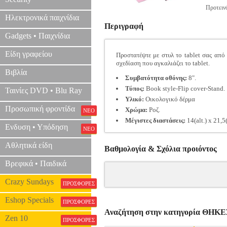
Προτεινό
Ηλεκτρονικά παιχνίδια
Περιγραφή
Gadgets • Παιχνίδια
Είδη γραφείου
Προστατέψτε με στυλ το tablet σας από
σχεδίαση που αγκαλιάζει το tablet.
Βιβλία
Συμβατότητα οθόνης:
8".
Τύπος:
Book style-Flip cover-Stand.
Ταινίες DVD • Blu Ray
Υλικό:
Οικολογικό δέρμα
Προσωπική φροντίδα
Χρώμα:
Ροζ.
ΝΕΟ
Μέγιστες διαστάσεις:
14(alt.) x 21,5
Ενδυση • Υπόδηση
ΝΕΟ
Αθλητικά είδη
Βαθμολογία & Σχόλια προιόντος
Βρεφικά • Παιδικά
Crazy Sundays
ΠΡΟΣΦΟΡΕΣ
Eshop Specials
ΠΡΟΣΦΟΡΕΣ
Αναζήτηση στην κατηγορία ΘΗ
Zen 10
ΠΡΟΣΦΟΡΕΣ