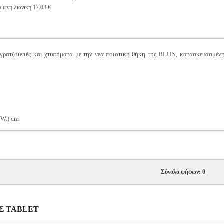
μενη λιανική 17.03 €
 γρατζουνιές και χτυπήματα με την νεα ποιοτική θήκη της BLUN, κατασκευασμένη
(W.) cm
Σύνολο ψήφων: 0
ΚΕΣ TABLET