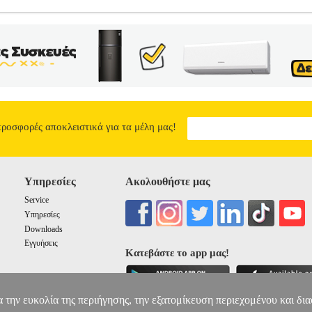
BLETS 8'' PINK
PER.213729
PER.213729
BLUN
BLUN
ΘΗΚΕ
T Προστατέψτε με στυλ το tablet σας από γρατζουνιές και χτυπήμ
ε κομψή και μοντέρνα σχεδίαση που αγκαλιάζει το tablet. • Συμβατότη
μα: Ροζ.• Μέγιστες διαστάσεις: 14(alt.) x 21, 5(W.) cm
BLUN UNI
13.00
προσφορές αποκλειστικά για τα μέλη μας!
Υπηρεσίες
Ακολουθήστε μας
Service
Υπηρεσίες
Downloads
Εγγυήσεις
Κατεβάστε το app μας!
α την ευκολία της περιήγησης, την εξατομίκευση περιεχομένου και δι