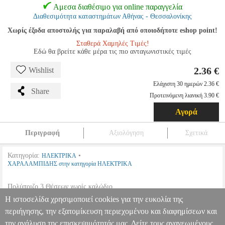
Αμεσα διαθέσιμο για online παραγγελία
Διαθεσιμότητα καταστημάτων Αθήνας - Θεσσαλονίκης
Χωρίς έξοδα αποστολής για παραλαβή από οποιοδήποτε eshop point!
Σταθερά Χαμηλές Τιμές!
Εδώ θα βρείτε κάθε μέρα τις πιο ανταγωνιστικές τιμές
2.36 €
Wishlist
Ελάχιστη 30 ημερών 2.36 €
Share
Προτεινόμενη λιανική 3.90 €
Αγορά
Περιγραφή
Αξιολόγηση
Σχετικά
Κατηγορία:
•
ΗΛΕΚΤΡΙΚΑ
ΧΑΡΑΛΑΜΠΙΔΗΣ στην κατηγορία ΗΛΕΚΤΡΙΚΑ
Πολύπριζο 3 Θέσεων χωρίς καλώδιο.
•
Αριθμός Πριζών:
3 - Schuko.
Η ιστοσελίδα χρησιμοποιεί cookies για την ευκολία της
•
Χρώμα:
Μάυρο
περιήγησης, την εξατομίκευση περιεχομένου και διαφημίσεων και
την ανάλυση της επισκεψιμότητάς μας. Δείτε τους ανανεωμένους