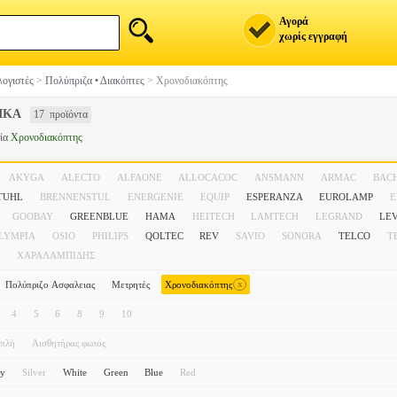
Αγορά
χωρίς εγγραφή
ογιστές
>
Πολύπριζα • Διακόπτες
>
Χρονοδιακόπτης
ΙΚΑ
17 προϊόντα
ία
Χρονοδιακόπτης
AKYGA
ALECTO
ALFAONE
ALLOCACOC
ANSMANN
ARMAC
BAC
TUHL
BRENNENSTUL
ENERGENIE
EQUIP
ESPERANZA
EUROLAMP
E
GOOBAY
GREENBLUE
HAMA
HEITECH
LAMTECH
LEGRAND
LE
LYMPIA
OSIO
PHILIPS
QOLTEC
REV
SAVIO
SONORA
TELCO
T
ΧΑΡΑΛΑΜΠΙΔΗΣ
x
Πολύπριζο Ασφαλειας
Μετρητές
Χρονοδιακόπτης
4
5
6
8
9
10
πλή
Αισθητήρας φωτός
ey
Silver
White
Green
Blue
Red