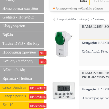
Extra
Rack Mount
Ηλεκτρονικά παιχνίδια
Απενεργοποίηση πολλαπλών φίλτρων
Gadgets • Παιχνίδια
Κεντρική σελίδα: Πολύπριζα • Διακόπτες
Είδη γραφείου
HAMA 121954 
Βιβλία
Κατηγορία:
ΗΛΕΚΤ
Ταινίες DVD • Blu Ray
Χρώμα: Λευκό. Τύπος σ
Προσωπική φροντίδα
ΝΕΟ
Ενδυση • Υπόδηση
ΝΕΟ
Αθλητικά είδη
HAMA 223306 "
PROGRAMMS W
Βρεφικά • Παιδικά
Crazy Sundays
ΠΡΟΣΦΟΡΕΣ
Κατηγορία:
ΗΛΕΚΤ
Eshop Specials
ΠΡΟΣΦΟΡΕΣ
Ο ανεμιστήρας έχει ήδη
Zen 10
ΠΡΟΣΦΟΡΕΣ