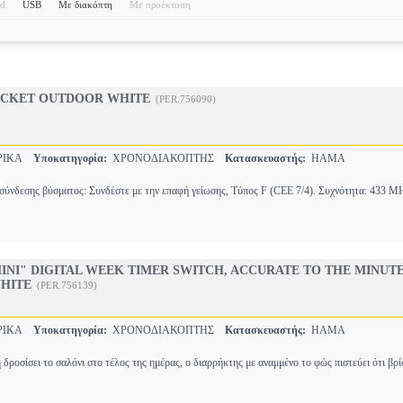
ed
USB
Με διακόπτη
Με προέκταση
SOCKET OUTDOOR WHITE
(PER.756090)
ΡΙΚΑ
Υποκατηγορία:
ΧΡΟΝΟΔΙΑΚΟΠΤΗΣ
Κατασκευαστής:
HAMA
ύνδεσης βύσματος: Συνδέστε με την επαφή γείωσης, Τύπος F (CEE 7/4). Συχνότητα: 433 M
MINI" DIGITAL WEEK TIMER SWITCH, ACCURATE TO THE MINUTE,
HITE
(PER.756139)
ΡΙΚΑ
Υποκατηγορία:
ΧΡΟΝΟΔΙΑΚΟΠΤΗΣ
Κατασκευαστής:
HAMA
 δροσίσει το σαλόνι στο τέλος της ημέρας, ο διαρρήκτης με αναμμένο το φώς πιστεύει ότι βρ