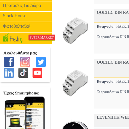
Προτάσεις Για Δώρα
QOLTEC DIN RA
Stock House
Φωτοβολταϊκά
Κατηγορία:
ΗΛΕΚΤ
Τα τροφοδοτικά DIN Ra
SUPER MARKET
QOLTEC DIN RA
Κατηγορία:
ΗΛΕΚΤ
Τα τροφοδοτικά DIN Ra
LEVENHUK WEE