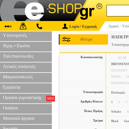
Login / Εγγραφή
Αρχική
>
Υπολ
Υπολογιστές
ΗΛΕΚΤΡ
Φίλτρα
Υποκατηγορ
Ήχος • Εικόνα
Τηλεπικοινωνίες
Κατασκευαστής
-
ACAR
BRENNENS
Λευκές συσκευές
GIGAWATT
Μικροσυσκευές
NEDIS
O
ΠΟΛΥΠΡΙΖΑ
Εργαλεία
Υποκατηγορία
Πολύπριζο
Οργανα γυμναστικής
ΝΕΟ
Αριθμός θέσεων
1
2
3
Outdoor
Τύπος Πριζας
Schuko
Α
Μουσικά όργανα
Χρώμα
Black
Gr
Security