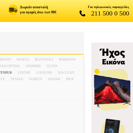
Δωρεάν αποστολή
Για τηλεφωνικές παραγγελίες
211 500 0 500
για αγορές άνω των 90€
HMANN
BASEUS
BLITZWOLF
BORMANN
VER OPTIMA
GEMBIRD
GEYER
VENHUK
LINEME
LOGILINK
MACLEAN
ELE
TESSAN
UGREEN
XIAOMI
ΙΒΟΧ