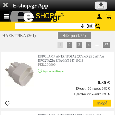
E-shop.gr App
ΗΛΕΚΤΡΙΚΑ (361)
Φίλτρα (1/75)
...
1
2
3
4
37
EUROLAMP ΑΝΤΑΠΤΟΡΑΣ ΣΟΥΚΟ ΣE 2 AΠΛA
ΠΡΟΣΤΑΣΙΑ ΕΠΑΦΩΝ 147-10013
PER.260900
Αμεσα διαθέσιμο
0.80 €
Ελάχιστη 30 ημερών 0.80 €
Προτεινόμενη λιανική 0.98 €
Αγορά