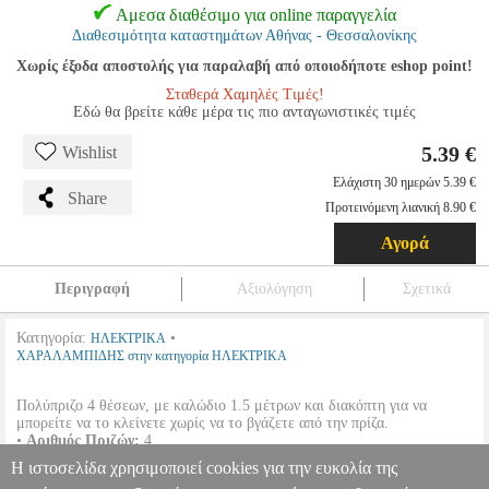
Αμεσα διαθέσιμο για online παραγγελία
Διαθεσιμότητα καταστημάτων Αθήνας - Θεσσαλονίκης
Χωρίς έξοδα αποστολής για παραλαβή από οποιοδήποτε eshop point!
Σταθερά Χαμηλές Τιμές!
Εδώ θα βρείτε κάθε μέρα τις πιο ανταγωνιστικές τιμές
5.39 €
Wishlist
Ελάχιστη 30 ημερών 5.39 €
Share
Προτεινόμενη λιανική 8.90 €
Αγορά
Περιγραφή
Αξιολόγηση
Σχετικά
Κατηγορία:
•
ΗΛΕΚΤΡΙΚΑ
ΧΑΡΑΛΑΜΠΙΔΗΣ στην κατηγορία ΗΛΕΚΤΡΙΚΑ
Πολύπριζο 4 θέσεων, με καλώδιο 1.5 μέτρων και διακόπτη για να
μπορείτε να το κλείνετε χωρίς να το βγάζετε από την πρίζα.
•
Αριθμός Πριζών:
4.
•
Μήκος Καλωδίου:
1.5 m.
Η ιστοσελίδα χρησιμοποιεί cookies για την ευκολία της
•
Χρώμα:
Λευκό.