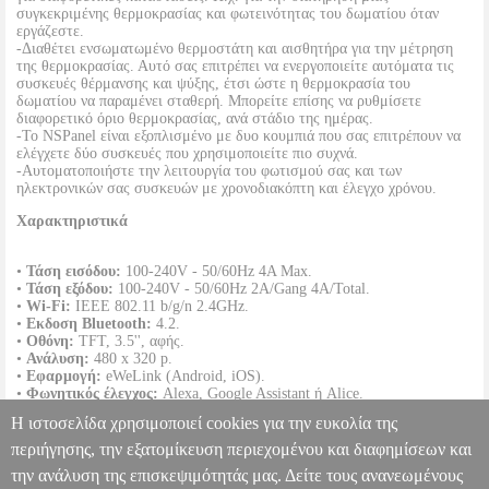
συγκεκριμένης θερμοκρασίας και φωτεινότητας του δωματίου όταν
εργάζεστε.
-Διαθέτει ενσωματωμένο θερμοστάτη και αισθητήρα για την μέτρηση
της θερμοκρασίας. Αυτό σας επιτρέπει να ενεργοποιείτε αυτόματα τις
συσκευές θέρμανσης και ψύξης, έτσι ώστε η θερμοκρασία του
δωματίου να παραμένει σταθερή. Μπορείτε επίσης να ρυθμίσετε
διαφορετικό όριο θερμοκρασίας, ανά στάδιο της ημέρας.
-Το NSPanel είναι εξοπλισμένο με δυο κουμπιά που σας επιτρέπουν να
ελέγχετε δύο συσκευές που χρησιμοποιείτε πιο συχνά.
-Αυτοματοποιήστε την λειτουργία του φωτισμού σας και των
ηλεκτρονικών σας συσκευών με χρονοδιακόπτη και έλεγχο χρόνου.
Χαρακτηριστικά
•
Τάση εισόδου:
100-240V - 50/60Hz 4A Max.
•
Τάση εξόδου:
100-240V - 50/60Hz 2A/Gang 4A/Total.
•
Wi-Fi:
IEEE 802.11 b/g/n 2.4GHz.
•
Εκδοση Bluetooth:
4.2.
•
Οθόνη:
TFT, 3.5'', αφής.
•
Ανάλυση:
480 x 320 p.
•
Εφαρμογή:
eWeLink (Android, iOS).
•
Φωνητικός έλεγχος:
Alexa, Google Assistant ή Alice.
•
Διστάσεις:
8.6 x 8.6 x 4.1 cm.
Η ιστοσελίδα χρησιμοποιεί cookies για την ευκολία της
•
Χρώμα:
Μαύρο.
•
Εγγύηση:
2 χρόνια.
περιήγησης, την εξατομίκευση περιεχομένου και διαφημίσεων και
DOA 7 ημερών
την ανάλυση της επισκεψιμότητάς μας. Δείτε τους ανανεωμένους
SONOFF NSPANEL SMART SCENE WALL SWITCH WHITE