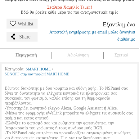
Σταθερά Χαμηλές Τιμές!
Εδώ θα βρείτε κάθε μέρα τις πιο ανταγωνιστικές τιμές
Εξαντλημένο
Wishlist
Αποστολή ενημέρωσης με email μόλις ξαναγίνει
Share
διαθέσιμο
Περιγραφή
Αξιολόγηση
Σχετικά
Κατηγορία:
•
SMART HOME
SONOFF στην κατηγορία SMART HOME
Εξυπνος διακόπτης με δύο κουμπιά και οθόνη αφής. Το NSPanel σας
δίνει τη δυνατότητα να ελέγχετε κεντρικά τις ηλεκτρονικές σας
συσκευές, τον φωτισμό, καθώς επίσης και τη θερμοκρασία
περιβάλλοντος.
-Υποστηρίζει φωνητικό έλεγχο Alexa, Google Assistant ή Alice.
-Μέσω της εφαρμογής eWeLink μπορείτε να ελέγχετε τις συσκευές σας
ακόμα και εκτός σπιτιού.
-Ελέγξτε το φωτισμό σας και ρυθμίστε την φωτεινότητα, την
θερμοκρασία του χρώματος ή τους συνδυασμούς RGB.
-Το NSPanel σάς επιτρέπει να προκαθορίζετε συγκεκριμένες συνθήκες
για διαφορετικές καταστάσεις. Π.χ. για την διατήρηση μιας