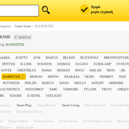
Αγορά
χωρίς εγγραφή
ογιστές
>
Smart home
>
MARMITEK
HOME
4 προϊόντα
στής
MARMITEK
AQARA
AVATTO
AVM
BASEUS
BELKIN
BLITZWOLF
BRENNENSTUH
DENVER
D-LINK
DOGNESS
EDIMAX
ELGATO
EUROLAMP
EVOLV
GOVEE
GREENBLUE
HAMA
HEIMAN
HOCO
IMILAB
IMOU
JBL
x
MARMITEK
MEROSS
MIPOW
NEAKASA
NEDIS
NIIMBOT
NOD
PETONEER
PHILIPS
ROJECO
SAVIO
SHELLY
SONOFF
SRIHOME
ELECTRONICS
SWITCHBOT
TABU
TAPHOME
TP-LINK
TRUST
UBIQUI
ARK
XIAOMI
X-SENSE
YEELIGHT
Φωτισμός
Smart Plug
Clima Monitor
Smart Living
Smart Doorbell
Smart Hub/Br
l Switch
Εξαρτήματα Πίνακα
ack
Single Adapter
Motion Sensor
Smoke Sensor
Door/Window Sensor
Shock S
Dimmer
Roller shutter