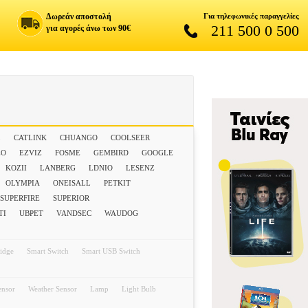
Δωρεάν αποστολή
Για τηλεφωνικές παραγγελίες
211 500 0 500
για αγορές άνω των 90€
L
CATLINK
CHUANGO
COOLSEER
EO
EZVIZ
FOSME
GEMBIRD
GOOGLE
KOZII
LANBERG
LDNIO
LESENZ
OLYMPIA
ONEISALL
PETKIT
SUPERFIRE
SUPERIOR
TI
UBPET
VANDSEC
WAUDOG
idge
Smart Switch
Smart USB Switch
ensor
Weather Sensor
Lamp
Light Bulb