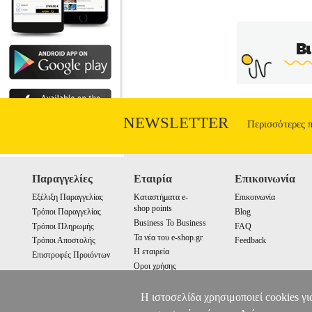
NEWSLETTER
Περισσότερες 
Παραγγελίες
Εταιρία
Επικοινωνία
Εξέλιξη Παραγγελίας
Καταστήματα e-
Επικοινωνία
shop points
Τρόποι Παραγγελίας
Blog
Business To Business
Τρόποι Πληρωμής
FAQ
Τα νέα του e-shop.gr
Τρόποι Αποστολής
Feedback
Η εταιρεία
Επιστροφές Προιόντων
Οροι χρήσης
Cookies
Η ιστοσελίδα χρησιμοποιεί cookies γι