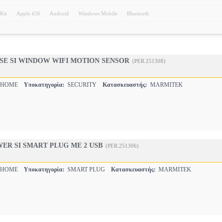
Kit
Apple iOS
Android
Windows Mobile
Bluetooth
SE SI WINDOW WIFI MOTION SENSOR
(PER.251308)
 HOME
Υποκατηγορία:
SECURITY
Κατασκευαστής:
MARMITEK
ER SI SMART PLUG ΜΕ 2 USB
(PER.251306)
 HOME
Υποκατηγορία:
SMART PLUG
Κατασκευαστής:
MARMITEK