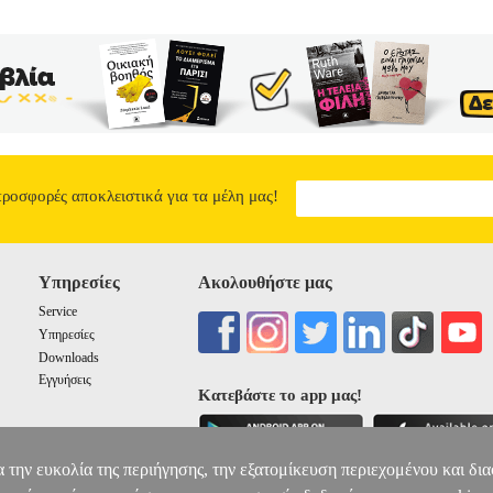
προσφορές αποκλειστικά για τα μέλη μας!
Υπηρεσίες
Ακολουθήστε μας
Service
Υπηρεσίες
Downloads
Εγγυήσεις
Κατεβάστε το app μας!
α την ευκολία της περιήγησης, την εξατομίκευση περιεχομένου και δι