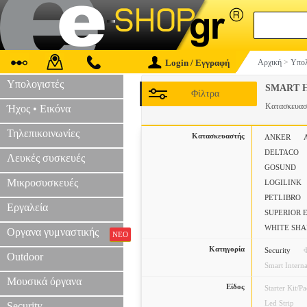
Login / Εγγραφή
Αρχική
>
Υπολ
Υπολογιστές
SMART 
Φίλτρα
Κατασκευα
Ήχος • Εικόνα
Τηλεπικοινωνίες
Κατασκευαστής
ANKER
DELTACO
Λευκές συσκευές
GOSUND
Μικροσυσκευές
LOGILINK
PETLIBRO
Εργαλεία
SUPERIOR 
WHITE SH
Οργανα γυμναστικής
ΝΕΟ
Κατηγορία
Security
Outdoor
Smart Interna
Μουσικά όργανα
Είδος
Starter Kit/P
Led Strip
Security