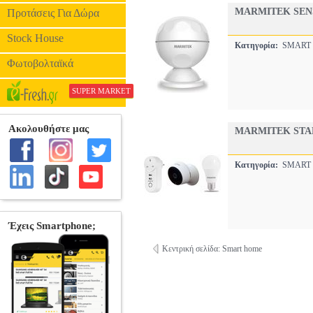
MARMITEK SENS
Προτάσεις Για Δώρα
Stock House
Κατηγορία:
SMART
Φωτοβολταϊκά
SUPER MARKET
MARMITEK STA
Κατηγορία:
SMART
Κεντρική σελίδα: Smart home