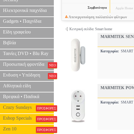
Συμβατότητα
Apple Home 
Ηλεκτρονικά παιχνίδια
Απενεργοποίηση πολλαπλών φίλτρων
Gadgets • Παιχνίδια
Κεντρική σελίδα: Smart home
Είδη γραφείου
MARMITEK SEN
Βιβλία
Κατηγορία:
SMART
Ταινίες DVD • Blu Ray
Προσωπική φροντίδα
ΝΕΟ
Ενδυση • Υπόδηση
ΝΕΟ
Αθλητικά είδη
MARMITEK POW
Βρεφικά • Παιδικά
Κατηγορία:
SMART
Crazy Sundays
ΠΡΟΣΦΟΡΕΣ
Eshop Specials
ΠΡΟΣΦΟΡΕΣ
Zen 10
ΠΡΟΣΦΟΡΕΣ