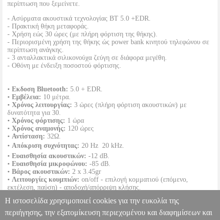
περίπτωση που ξεμείνετε.
- Ασύρματα ακουστικά τεχνολογίας BT 5.0 +EDR.
- Πρακτική θήκη μεταφοράς.
- Χρήση εώς 30 ώρες (με πλήρη φόρτιση της θήκης).
- Περιορισμένη χρήση της θήκης ώς power bank κινητού τηλεφώνου σε
περίπτωση ανάγκης.
- 3 ανταλλακτικά σιλικονούχα ζεύγη σε διάφορα μεγέθη.
- Οθόνη με ένδειξη ποσοστού φόρτισης.
•
Εκδοση Bluetooth:
5.0 + EDR.
•
Εμβέλεια:
10 μέτρα.
•
Χρόνος λειτουργίας:
3 ώρες (πλήρη φόρτιση ακουστικών) με
δυνατότητα για 30.
•
Χρόνος φόρτισης:
1 ώρα
•
Χρόνος αναμονής:
120 ώρες
•
Αντίσταση:
32Ω.
•
Απόκριση συχνότητας:
20 Hz  20 kHz.
•
Ευαισθησία ακουστικών:
-12 dB.
•
Ευαισθησία μικροφώνου:
-85 dB.
•
Βάρος ακουστικών:
2 x 3.45gr
•
Λειτουργίες κουμπιών:
on/off - επιλογή κομματιού (επόμενο,
εκτέλεση, παύση) - αποδοχή/απόρριψη κλήσης.
•
Περιεχόμενα συσκευασίας:
ακουστικά, καλώδιο φόρτισης, θήκη-
Η ιστοσελίδα χρησιμοποιεί cookies για την ευκολία της
power bank, 5 ζευγάρια earbuds, οδηγίες.
•
Εγγύηση:
1 χρόνος.
περιήγησης, την εξατομίκευση περιεχομένου και διαφημίσεων και
DOA 7 ημερών