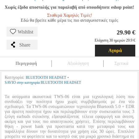
Χωρίς έξοδα αποστολής για παραλαβή από οποιοδήποτε eshop point!
Σταθερά Χαμηλές Τιμές!
Εδώ θα βρείτε κάθε μέρα τις πιο ανταγωνιστικές τιμές
29.90 €
Wishlist
Ελάχιστη 30 ημερών 29.9 €
Share
Αγορά
Περιγραφή
Αξιολόγηση
Σχετικά
Κατηγορία:
•
BLUETOOTH HEADSET
SAVIO στην κατηγορία BLUETOOTH HEADSET
Τα ασύρματα ακουστικά TWS-06 είναι μια τεχνολογική λύση που
συνδυάζει την ποιότητα ήχου χωρίς συμβιβασμούς με ένα νέο
σχεδιασμό. Τα TWS-06 ενσωματώνουν τεχνολογία Bluetooth 5.0 + EDR
για άριστη ποιότητα ήχου και περιλαμβάνουν στην συσκευασία τους 3
ζεύγη earbuds σιλικόνης εξασφαλίζοντας τέλεια εφαρμογή και άνεση,
ακόμη και για τους πιο απαιτητικούς χρήστες. Επίσης περιλαμβάνουν
θήκη - power bank για προστασία κατά την μεταφορά τους και
παράλληλα δίνουν την δυνατότητα για χρήση εώς 30 ώρες. Επιπλέον
μπορείτε να φορτίσετε και το κινητό σας για μικρό χρονικό διάστημα σε