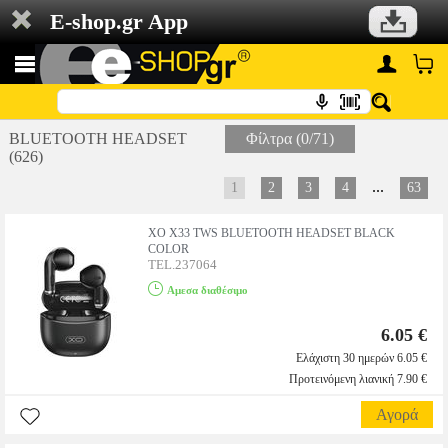
E-shop.gr App
BLUETOOTH HEADSET
Φίλτρα (0/71)
(626)
...
1
2
3
4
63
XO X33 TWS BLUETOOTH HEADSET BLACK
COLOR
TEL.237064
Αμεσα διαθέσιμο
6.05 €
Ελάχιστη 30 ημερών 6.05 €
Προτεινόμενη λιανική 7.90 €
Αγορά