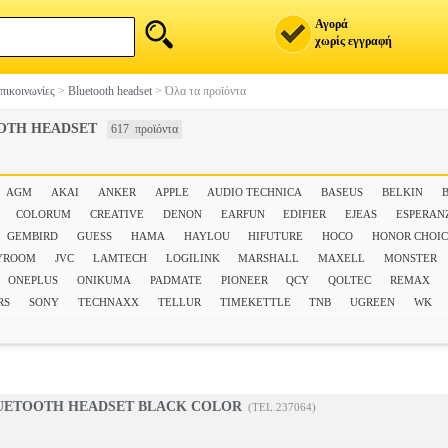
Αγορά
χωρίς εγγραφή
πικοινωνίες
>
Bluetooth headset
>
Όλα τα προϊόντα
OTH HEADSET
617 προϊόντα
AGM
AKAI
ANKER
APPLE
AUDIO TECHNICA
BASEUS
BELKIN
COLORUM
CREATIVE
DENON
EARFUN
EDIFIER
EJEAS
ESPERAN
GEMBIRD
GUESS
HAMA
HAYLOU
HIFUTURE
HOCO
HONOR CHOI
YROOM
JVC
LAMTECH
LOGILINK
MARSHALL
MAXELL
MONSTER
ONEPLUS
ONIKUMA
PADMATE
PIONEER
QCY
QOLTEC
REMAX
RS
SONY
TECHNAXX
TELLUR
TIMEKETTLE
TNB
UGREEN
WK
LUETOOTH HEADSET BLACK COLOR
(TEL.237064)