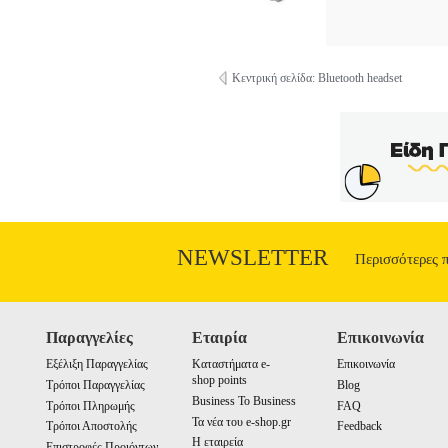
Κεντρική σελίδα: Bluetooth headset
NEWSLETTER
Περισσότερες 
Παραγγελίες
Εταιρία
Επικοινωνία
Εξέλιξη Παραγγελίας
Καταστήματα e-
Επικοινωνία
shop points
Τρόποι Παραγγελίας
Blog
Business To Business
Τρόποι Πληρωμής
FAQ
Τα νέα του e-shop.gr
Τρόποι Αποστολής
Feedback
Η εταιρεία
Επιστροφές Προιόντων