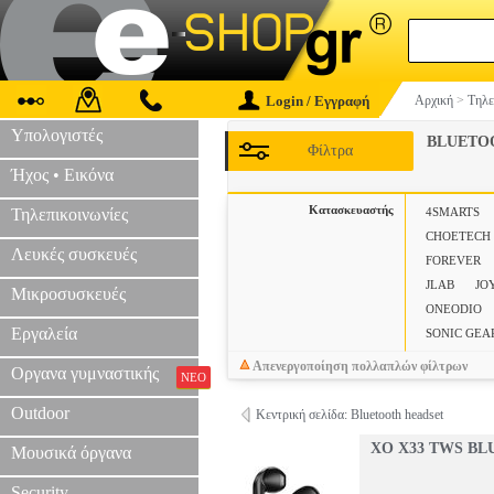
Login / Εγγραφή
Αρχική
>
Τηλε
Υπολογιστές
BLUETO
Φίλτρα
Ήχος • Εικόνα
Κατασκευαστής
Τηλεπικοινωνίες
4SMARTS
CHOETECH
Λευκές συσκευές
FOREVER
JLΑΒ
JO
Μικροσυσκευές
ONEODIO
Εργαλεία
SONIC GEA
Απενεργοποίηση πολλαπλών φίλτρων
Οργανα γυμναστικής
ΝΕΟ
Outdoor
Κεντρική σελίδα: Bluetooth headset
XO X33 TWS B
Μουσικά όργανα
Security