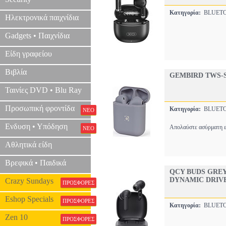
Κατηγορία:
BLUET
Ηλεκτρονικά παιχνίδια
Gadgets • Παιχνίδια
Είδη γραφείου
Βιβλία
GEMBIRD TWS-
Ταινίες DVD • Blu Ray
Προσωπική φροντίδα
Κατηγορία:
BLUET
ΝΕΟ
Ενδυση • Υπόδηση
Aπολαύστε ασύρματη ελ
ΝΕΟ
Αθλητικά είδη
Βρεφικά • Παιδικά
QCY BUDS GREY
DYNAMIC DRIV
Crazy Sundays
ΠΡΟΣΦΟΡΕΣ
Eshop Specials
ΠΡΟΣΦΟΡΕΣ
Κατηγορία:
BLUET
Zen 10
ΠΡΟΣΦΟΡΕΣ