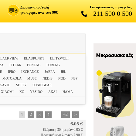
Δωρεάν αποστολή
Για τηλεφωνικές παραγγελίες
211 500 0 500
για αγορές άνω των 90€
BLACKVIEW
BLAUPUNKT
BLITZWOLF
ZA
FITEAR
FONENG
FORENG
CE
IPRO
IXCHANGE
JABRA
JBL
MOTOROLA
MUSE
NEDIS
NOD
NSP
SAVIO
SETTY
SONICGEAR
XIAOMI
XO
YESIDO
ΑΚΑΙ
ΗΑΜΑ
1
2
3
4
...
62
>
6.05 €
Ελάχιστη 30 ημερών 6.05 €
Προτεινόμενη λιανική 7.90 €