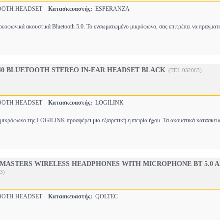
OOTH HEADSET
Κατασκευαστής:
ESPERANZA
εοφωνικά ακουστικά Bluetooth 5.0. Το ενσωματωμένο μικρόφωνο, σας επιτρέπει να πραγματ
40 BLUETOOTH STEREO IN-EAR HEADSET BLACK
(TEL.032063)
OOTH HEADSET
Κατασκευαστής:
LOGILINK
ε μικρόφωνο της LOGILINK προσφέρει μια εξαιρετική εμπειρία ήχου. Τα ακουστικά κατασκευ
MASTERS WIRELESS HEADPHONES WITH MICROPHONE BT 5.0 A
3)
OOTH HEADSET
Κατασκευαστής:
QOLTEC