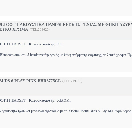
LUETOOTH ΑΚΟΥΣΤΙΚΑ HANDSFREE 6ΗΣ ΓΕΝΙΑΣ ΜΕ ΘΗΚΗ ΑΣΥ
ΛΕΥΚΟ ΧΡΩΜΑ
(TEL.234626)
OOTH HEADSET
Κατασκευαστής:
XO
luetooth ακουστικά handsfree 6ης γενιάς με θήκη ασύρματης φόρτισης, σε λευκό χρώμα. 
BUDS 6 PLAY PINK BHR8775GL
(TEL.219285)
OOTH HEADSET
Κατασκευαστής:
XIAOMI
ή ποιότητα ήχου και μοντέρνο σχεδιασμό με τα Xiaomi Redmi Buds 6 Play. Με μικρό βάρος