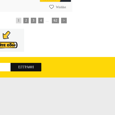
Wishlist
1
2
3
4
...
62
>