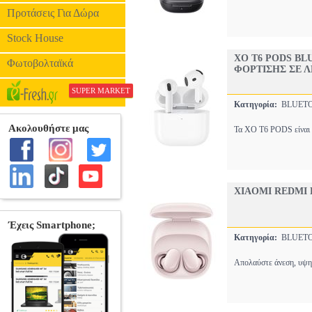
Προτάσεις Για Δώρα
Stock House
XO T6 PODS B
Φωτοβολταϊκά
ΦΟΡΤΙΣΗΣ ΣΕ 
SUPER MARKET
Κατηγορία:
BLUET
Τα XO T6 PODS είναι B
XIAOMI REDMI 
Κατηγορία:
BLUET
Απολαύστε άνεση, υψηλ