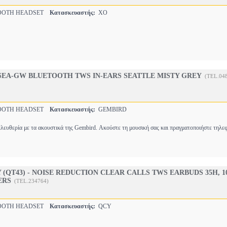
OOTH HEADSET
Κατασκευαστής:
XO
SEA-GW BLUETOOTH TWS IN-EARS SEATTLE MISTY GREY
(TEL.04
OOTH HEADSET
Κατασκευαστής:
GEMBIRD
ευθερία με τα ακουστικά της Gembird. Ακούστε τη μουσική σας και πραγματοποιήστε τηλε
 (QT43) - NOISE REDUCTION CLEAR CALLS TWS EARBUDS 35H, 
ERS
(TEL.234764)
OOTH HEADSET
Κατασκευαστής:
QCY