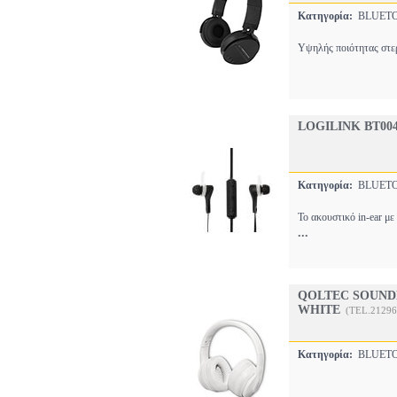
Κατηγορία:
BLUET
Υψηλής ποιότητας στερ
LOGILINK BT00
Κατηγορία:
BLUET
Το ακουστικό in-ear μ
...
QOLTEC SOUND
WHITE
(TEL.21296
Κατηγορία:
BLUET