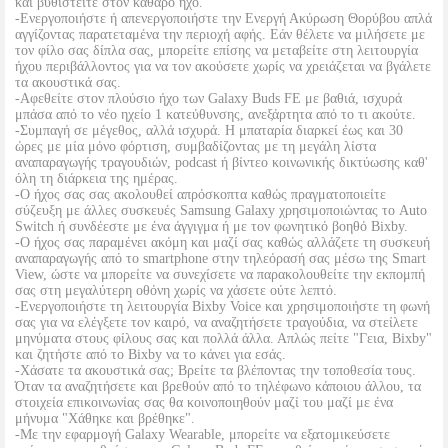
και βυθιστείτε στον καθαρό ήχο.
-Ενεργοποιήστε ή απενεργοποιήστε την Ενεργή Ακύρωση Θορύβου απλά
αγγίζοντας παρατεταμένα την περιοχή αφής. Εάν θέλετε να μιλήσετε με
τον φίλο σας δίπλα σας, μπορείτε επίσης να μεταβείτε στη λειτουργία
ήχου περιβάλλοντος για να τον ακούσετε χωρίς να χρειάζεται να βγάλετε
τα ακουστικά σας.
-Αφεθείτε στον πλούσιο ήχο των Galaxy Buds FE με βαθιά, ισχυρά
μπάσα από το νέο ηχείο 1 κατεύθυνσης, ανεξάρτητα από το τι ακούτε.
-Συμπαγή σε μέγεθος, αλλά ισχυρά. Η μπαταρία διαρκεί έως και 30
ώρες με μία μόνο φόρτιση, συμβαδίζοντας με τη μεγάλη λίστα
αναπαραγωγής τραγουδιών, podcast ή βίντεο κοινωνικής δικτύωσης καθ'
όλη τη διάρκεια της ημέρας.
-Ο ήχος σας σας ακολουθεί απρόσκοπτα καθώς πραγματοποιείτε
σύζευξη με άλλες συσκευές Samsung Galaxy χρησιμοποιώντας το Auto
Switch ή συνδέεστε με ένα άγγιγμα ή με τον φωνητικό βοηθό Bixby.
-Ο ήχος σας παραμένει ακόμη και μαζί σας καθώς αλλάζετε τη συσκευή
αναπαραγωγής από το smartphone στην τηλεόρασή σας μέσω της Smart
View, ώστε να μπορείτε να συνεχίσετε να παρακολουθείτε την εκπομπή
σας στη μεγαλύτερη οθόνη χωρίς να χάσετε ούτε λεπτό.
-Ενεργοποιήστε τη λειτουργία Bixby Voice και χρησιμοποιήστε τη φωνή
σας για να ελέγξετε τον καιρό, να αναζητήσετε τραγούδια, να στείλετε
μηνύματα στους φίλους σας και πολλά άλλα. Απλώς πείτε "Γεια, Bixby"
και ζητήστε από το Bixby να το κάνει για εσάς.
-Χάσατε τα ακουστικά σας; Βρείτε τα βλέποντας την τοποθεσία τους.
Όταν τα αναζητήσετε και βρεθούν από το τηλέφωνο κάποιου άλλου, τα
στοιχεία επικοινωνίας σας θα κοινοποιηθούν μαζί του μαζί με ένα
μήνυμα "Χάθηκε και βρέθηκε".
-Με την εφαρμογή Galaxy Wearable, μπορείτε να εξατομικεύσετε