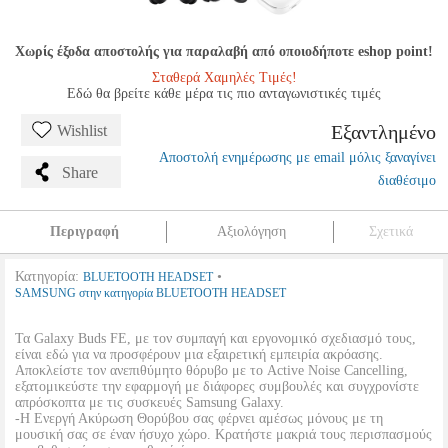
Χωρίς έξοδα αποστολής για παραλαβή από οποιοδήποτε eshop point!
Σταθερά Χαμηλές Τιμές!
Εδώ θα βρείτε κάθε μέρα τις πιο ανταγωνιστικές τιμές
Εξαντλημένο
Wishlist
Αποστολή ενημέρωσης με email μόλις ξαναγίνει
Share
διαθέσιμο
Περιγραφή
Αξιολόγηση
Σχετικά
Κατηγορία:
•
BLUETOOTH HEADSET
SAMSUNG στην κατηγορία BLUETOOTH HEADSET
Τα Galaxy Buds FE, με τον συμπαγή και εργονομικό σχεδιασμό τους,
είναι εδώ για να προσφέρουν μια εξαιρετική εμπειρία ακρόασης.
Αποκλείστε τον ανεπιθύμητο θόρυβο με το Active Noise Cancelling,
εξατομικεύστε την εφαρμογή με διάφορες συμβουλές και συγχρονίστε
απρόσκοπτα με τις συσκευές Samsung Galaxy.
-Η Ενεργή Ακύρωση Θορύβου σας φέρνει αμέσως μόνους με τη
μουσική σας σε έναν ήσυχο χώρο. Κρατήστε μακριά τους περισπασμούς