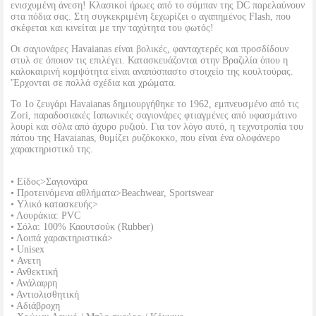
ενισχυμένη άνεση! Κλασικοί ήρωες από το σύμπαν της DC παρελαύνουν
στα πόδια σας. Στη συγκεκριμένη ξεχωρίζει ο αγαπημένος Flash, που
σκέφεται και κινείται με την ταχύτητα του φωτός!
Οι σαγιονάρες Havaianas είναι βολικές, φανταχτερές και προσδίδουν
στυλ σε όποιον τις επιλέγει. Κατασκευάζονται στην Βραζιλία όπου η
καλοκαιρινή κομψότητα είναι αναπόσπαστο στοιχείο της κουλτούρας.
'Έρχονται σε πολλά σχέδια και χρώματα.
Το 1ο ζευγάρι Havaianas δημιουργήθηκε το 1962, εμπνευσμένο από τις
Zori, παραδοσιακές Ιαπωνικές σαγιονάρες φτιαγμένες από υφασμάτινο
λουρί και σόλα από άχυρο ρυζιού. Για τον λόγο αυτό, η τεχνοτροπία του
πάτου της Havaianas, θυμίζει ρυζόκοκκο, που είναι ένα ολοφάνερο
χαρακτηριστικό της.
• Είδος>Σαγιονάρα
• Προτεινόμενα αθλήματα>Beachwear, Sportswear
• Υλικό κατασκευής>
• Λουράκια: PVC
• Σόλα: 100% Καουτσούκ (Rubber)
• Λοιπά χαρακτηριστικά>
• Unisex
• Ανετη
• Ανθεκτική
• Ανάλαφρη
• Αντιολισθητική
• Αδιάβροχη