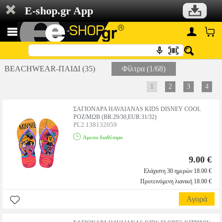
E-shop.gr App
BEACHWEAR-ΠΑΙΔΙ (35)
Φίλτρα (1/68)
1
2
3
4
ΣΑΓΙΟΝΑΡΑ HAVAIANAS KIDS DISNEY COOL
ΡΟΖ/ΜΩΒ (BR:29/30,EUR:31/32)
PL2.138132059
Αμεσα διαθέσιμο
9.00 €
Ελάχιστη 30 ημερών 18.00 €
Προτεινόμενη λιανική 18.00 €
Αγορά