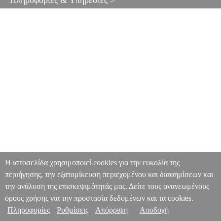
Πληροφορίες & Υπηρεσίες >
Η ιστοσελίδα χρησιμοποιεί cookies για την ευκολία της
περιήγησης, την εξατομίκευση περιεχομένου και διαφημίσεων και
την ανάλυση της επισκεψιμότητάς μας. Δείτε τους ανανεωμένους
όρους χρήσης για την προστασία δεδομένων και τα cookies.
Πληροφορίες
Ρυθμίσεις
Απόρριψη
Αποδοχή