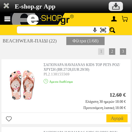
E-shop.gr App
BEACHWEAR-ΠΑΙΔΙ (22)
Φίλτρα (1/68)
1
2
3
ΣΑΓΙΟΝΑΡΑ HAVAIANAS KIDS TOP PETS ΡΟΖ/
ΧΡΥΣΗ (BR:27/28,EUR:29/30)
PL2.138155569
Αμεσα διαθέσιμο
12.60 €
Ελάχιστη 30 ημερών 18.00 €
Προτεινόμενη λιανική 18.00 €
Αγορά