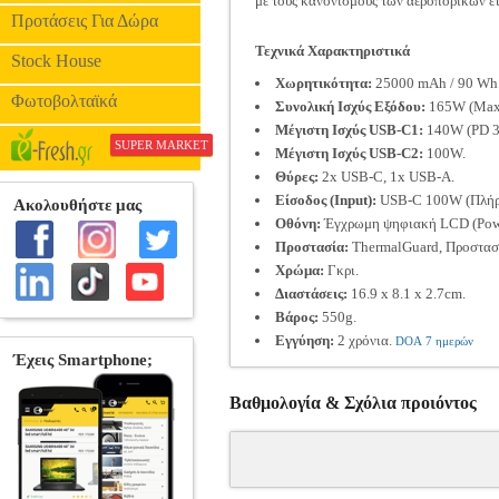
με τους κανονισμούς των αεροπορικών ετ
Προτάσεις Για Δώρα
Τεχνικά Χαρακτηριστικά
Stock House
Χωρητικότητα:
25000 mAh / 90 Wh
Φωτοβολταϊκά
Συνολική Ισχύς Εξόδου:
165W (Max
Μέγιστη Ισχύς USB-C1:
140W (PD 3.
SUPER MARKET
Μέγιστη Ισχύς USB-C2:
100W.
Θύρες:
2x USB-C, 1x USB-A.
Είσοδος (Input):
USB-C 100W (Πλήρης
Οθόνη:
Έγχρωμη ψηφιακή LCD (Power
Προστασία:
ThermalGuard, Προστασί
Χρώμα:
Γκρι.
Διαστάσεις:
16.9 x 8.1 x 2.7cm.
Βάρος:
550g.
Εγγύηση:
2 χρόνια.
DOA 7 ημερών
Βαθμολογία & Σχόλια προιόντος