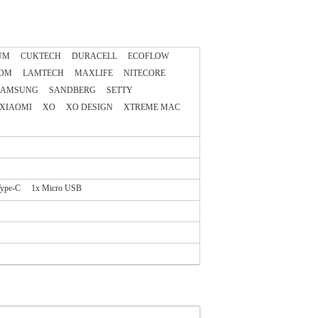
UM
CUKTECH
DURACELL
ECOFLOW
OM
LAMTECH
MAXLIFE
NITECORE
SAMSUNG
SANDBERG
SETTY
XIAOMI
XO
XO DESIGN
XTREME MAC
ype-C
1x Micro USB