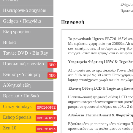
Ελάχιστ
Ηλεκτρονικά παιχνίδια
Προτεινό
Gadgets • Παιχνίδια
Περιγραφή
Είδη γραφείου
Το powerbank Ugreen PB726 165W αποτελ
Βιβλία
Με τεράστια χωρητικότητα 25000mAh και 
και smartphones. Η ενσωματωμένη έξυπ
Ταινίες DVD • Blu Ray
επαγγελματίες που εργάζονται εν κινήσει.
Υπερταχεία Φόρτιση 165W & Τεχνολογ
Προσωπική φροντίδα
ΝΕΟ
Αξιοποιώντας το πρωτόκολλο Power Deli
Ενδυση • Υπόδηση
στο 50% σε μόλις 30 λεπτά. Όταν χρησιμ
ΝΕΟ
laptop ταυτόχρονα, χωρίς καμία υποχώρ
Αθλητικά είδη
Έξυπνη Οθόνη LCD & Ταχύτατη Επαν
Βρεφικά • Παιδικά
Η εντυπωσιακή ψηφιακή οθόνη LCD προσφ
σημαντικότερα πλεονεκτήματα του μοντέλ
Crazy Sundays
μπορεί να φορτιστεί πλήρως σε μόλις 2 ώ
ΠΡΟΣΦΟΡΕΣ
Ασφάλεια ThermalGuard & Φορητότη
Eshop Specials
ΠΡΟΣΦΟΡΕΣ
Εξοπλισμένο με το προηγμένο σύστημα T
Zen 10
προστατεύοντας τις πολύτιμες συσκευές 
ΠΡΟΣΦΟΡΕΣ