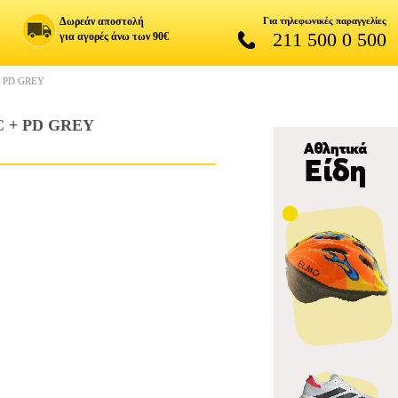
Δωρεάν αποστολή
Για τηλεφωνικές παραγγελίες
211 500 0 500
για αγορές άνω των 90€
 PD GREY
 + PD GREY