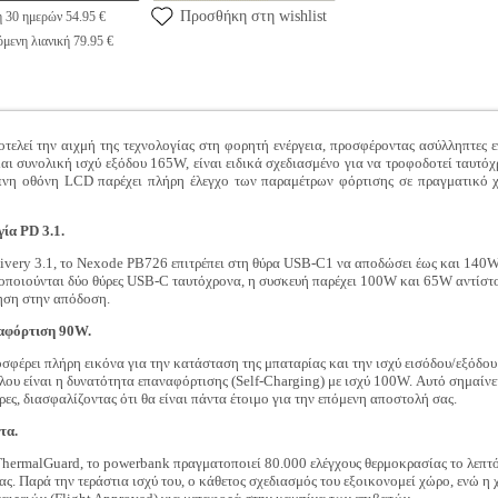
Προσθήκη στη wishlist
η 30 ημερών 54.95 €
μενη λιανική 79.95 €
εί την αιχμή της τεχνολογίας στη φορητή ενέργεια, προσφέροντας ασύλληπτες επ
συνολική ισχύ εξόδου 165W, είναι ειδικά σχεδιασμένο για να τροφοδοτεί ταυτόχρ
νη οθόνη LCD παρέχει πλήρη έλεγχο των παραμέτρων φόρτισης σε πραγματικό χρ
ία PD 3.1.
very 3.1, το Nexode PB726 επιτρέπει στη θύρα USB-C1 να αποδώσει έως και 140W,
οποιούνται δύο θύρες USB-C ταυτόχρονα, η συσκευή παρέχει 100W και 65W αντίστο
ηση στην απόδοση.
αφόρτιση 90W.
έρει πλήρη εικόνα για την κατάσταση της μπαταρίας και την ισχύ εισόδου/εξόδου
ου είναι η δυνατότητα επαναφόρτισης (Self-Charging) με ισχύ 100W. Αυτό σημαίν
ρες, διασφαλίζοντας ότι θα είναι πάντα έτοιμο για την επόμενη αποστολή σας.
τα.
hermalGuard, το powerbank πραγματοποιεί 80.000 ελέγχους θερμοκρασίας το λεπτό
σας. Παρά την τεράστια ισχύ του, ο κάθετος σχεδιασμός του εξοικονομεί χώρο, ενώ