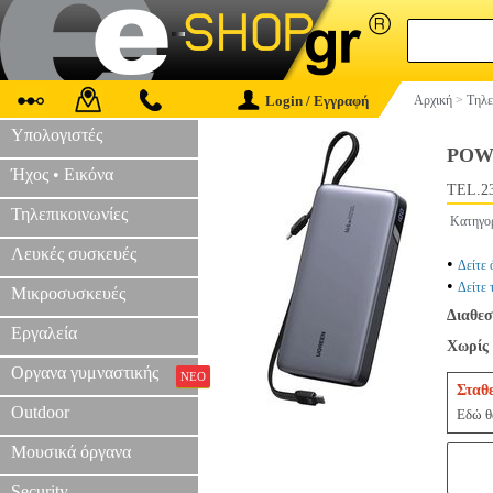
Login / Εγγραφή
Αρχική
>
Τηλε
Υπολογιστές
POW
Ήχος • Εικόνα
TEL.2
Τηλεπικοινωνίες
Κατηγο
Λευκές συσκευές
•
Δείτε 
•
Δείτε 
Μικροσυσκευές
Διαθεσ
Εργαλεία
Χωρίς 
Οργανα γυμναστικής
ΝΕΟ
Σταθ
Outdoor
Εδώ θα
Μουσικά όργανα
Security