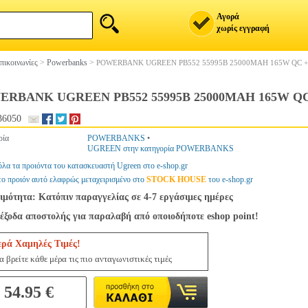
Αγορά
χωρίς εγγραφή
πικοινωνίες
>
Powerbanks
>
POWERBANK UGREEN PB552 55995B 25000MAH 165W QC +
ERBANK UGREEN PB552 55995B 25000MAH 165W QC
36050
ρία
POWERBANKS
•
UGREEN στην κατηγορία POWERBANKS
όλα τα προιόντα του κατασκευαστή Ugreen στο e-shop.gr
το προιόν αυτό ελαφρώς μεταχειρισμένο στο
STOCK HOUSE
του e-shop.gr
ιμότητα: Κατόπιν παραγγελίας σε 4-7 εργάσιμες ημέρες
έξοδα αποστολής για παραλαβή από οποιοδήποτε eshop point!
ερά Χαμηλές Τιμές!
 βρείτε κάθε μέρα τις πιο ανταγωνιστικές τιμές
54.95 €