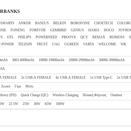
WERBANKS
4SMARTS
ANKER
BASEUS
BELKIN
BOROFONE
CHOETECH
COLOR
NIE
FONENG
FOREVER
GEMBIRD
GENIUS
HAMA
HOCO
JOYRO
US
OTL
PHILIPS
POWERNEED
PROOVE
QCY
REMAX
ROMOSS
N POWER
TELESIN
TRUST
UAG
UGREEN
VARTA
WELCOME
WK
0mAh
3001-6000mAh
10000-19000mAh
20000-29000mAh
30000-39000mAh
.0A
-A FEMALE
2x USB-A FEMALE
4x USB-A FEMALE
1x USB Type-C
2x USB T
Λευκό
Γκρι
Μπλε
livery (PD)
Quick Charge (QC)
Wireless Charging
Ηλιακή Φόρτιση
Outdoor
0W
22.5W
25W
30W
65W
100W