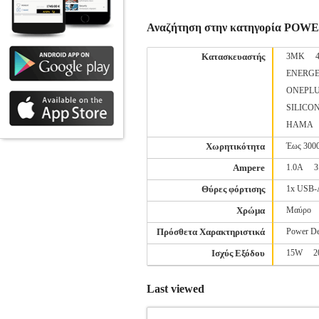
Αναζήτηση στην κατηγορία PO
Κατασκευαστής
3MK
ENERGE
ONEPL
SILICO
ΗΑΜΑ
Χωρητικότητα
Έως 300
Ampere
1.0Α
3
Θύρες φόρτισης
1x USB
Χρώμα
Μαύρο
Πρόσθετα Χαρακτηριστικά
Power De
Ισχύς Εξόδου
15W
2
Last viewed