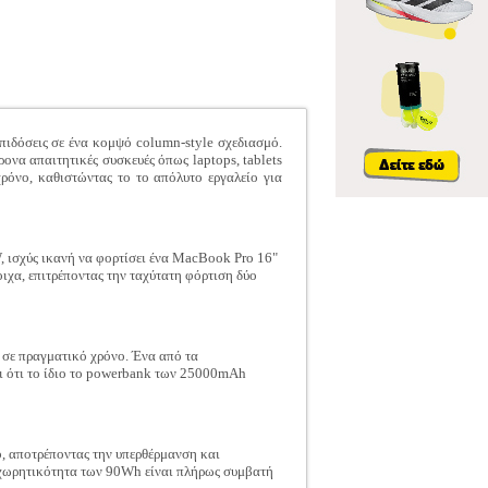
ιδόσεις σε ένα κομψό column-style σχεδιασμό.
ονα απαιτητικές συσκευές όπως laptops, tablets
όνο, καθιστώντας το το απόλυτο εργαλείο για
 ισχύς ικανή να φορτίσει ένα MacBook Pro 16"
ιχα, επιτρέποντας την ταχύτατη φόρτιση δύο
 σε πραγματικό χρόνο. Ένα από τα
ει ότι το ίδιο το powerbank των 25000mAh
, αποτρέποντας την υπερθέρμανση και
 η χωρητικότητα των 90Wh είναι πλήρως συμβατή