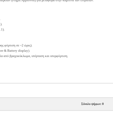
αιρειών (Flight Approved) για μεταφορά στην καμπίνα των επιβατών.
.
).
1).
 φόρτιση σε ~2 ώρες).
 & Battery display).
α από βραχυκύκλωμα, υπέρταση και υπερφόρτιση.
Σύνολο ψήφων: 0