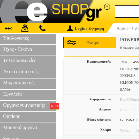
Login / Εγγραφή
Αρχική
>
Τηλε
Υπολογιστές
POWERB
Φίλτρα
Κατασκευα
Ήχος • Εικόνα
Τηλεπικοινωνίες
Κατασκευαστής
3MK
4S
ENERGENI
Λευκές συσκευές
ONEPLUS
Μικροσυσκευές
SILICON P
ΗΑΜΑ
Εργαλεία
Χωρητικότητα
Έως 3000m
Οργανα γυμναστικής
ΝΕΟ
Ampere
1.0Α
3.0
Outdoor
Θύρες φόρτισης
1x USB-A 
Μουσικά όργανα
Χρώμα
Μαύρο
Λ
Security