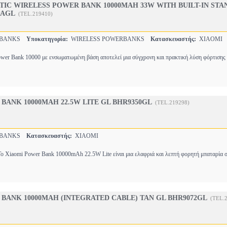
IC WIRELESS POWER BANK 10000ΜΑΗ 33W WITH BUILT-IN STA
PAGL
(TEL.219410)
RBANKS
Υποκατηγορία:
WIRELESS POWERBANKS
Κατασκευαστής:
XIAOMI
wer Bank 10000 με ενσωματωμένη βάση αποτελεί μια σύγχρονη και πρακτική λύση φόρτισης
BANK 10000MAH 22.5W LITE GL BHR9350GL
(TEL.219298)
RBANKS
Κατασκευαστής:
XIAOMI
ο Xiaomi Power Bank 10000mAh 22.5W Lite είναι μια ελαφριά και λεπτή φορητή μπαταρία 
BANK 10000MAH (INTEGRATED CABLE) TAN GL BHR9072GL
(TEL.