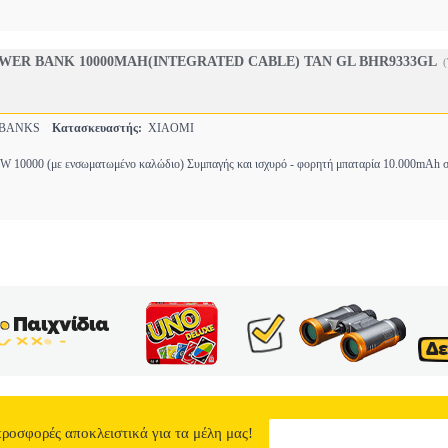
WER BANK 10000MAH(INTEGRATED CABLE) TAN GL BHR9333GL
RBANKS
Κατασκευαστής:
XIAOMI
W 10000 (με ενσωματωμένο καλώδιο) Συμπαγής και ισχυρό - φορητή μπαταρία 10.000mAh σ
προσφορές αποκλειστικά για τα μέλη μας!