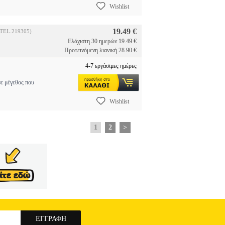
Wishlist
19.49 €
(TEL.219305)
Ελάχιστη 30 ημερών 19.49 €
Προτεινόμενη λιανική 28.90 €
4-7 εργάσιμες ημέρες
ε μέγεθος που
Wishlist
1
2
>