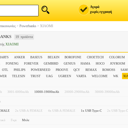
Αγορά
χωρίς εγγραφή
πικοινωνίες
>
Powerbanks
>
XIAOMI
ANKS
19 προϊόντα
στής
XIAOMI
MARTS
ANKER
BASEUS
BELKIN
BOROFONE
CHOETECH
COLORUM
E
FONENG
FOREVER
GEMBIRD
GENIUS
HAMA
HOCO
JOYROOM
OTL
PHILIPS
POWERNEED
PROOVE
QCY
REMAX
ROMOSS
SAM
OWER
TELESIN
TRUST
UAG
UGREEN
VARTA
WELCOME
WK
XI
Ah
3001-6000mAh
10000-19000mAh
20000-29000mAh
30000-39000mAh
A
FEMALE
2x USB-A FEMALE
4x USB-A FEMALE
1x USB Type-C
2x USB Type-C
ευκό
Γκρι
Μπλε