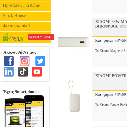
Προτάσεις Για Δώρα
Stock House
XIAOMI 33W MA
Φωτοβολταϊκά
BHR08PBGL
(TEL
SUPER MARKET
Κατηγορία:
POWE
Το Xiaomi Magnetic Po
XIAOMI POWER 
Κατηγορία:
POWE
Το Xiaomi Power Bank 
...