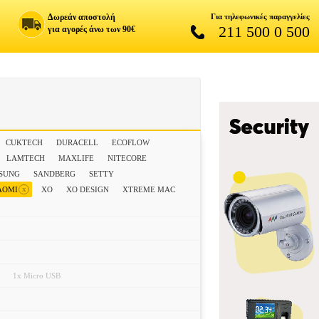
Δωρεάν αποστολή
Για τηλεφωνικές παραγγελίες
211 500 0 500
για αγορές άνω των 90€
CUKTECH
DURACELL
ECOFLOW
LAMTECH
MAXLIFE
NITECORE
SUNG
SANDBERG
SETTY
x
AOMI
XO
XO DESIGN
XTREME MAC
1x Micro USB