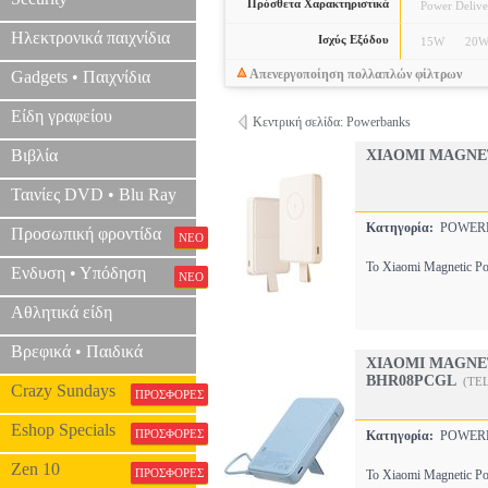
Πρόσθετα Χαρακτηριστικά
Power Delive
Ηλεκτρονικά παιχνίδια
Ισχύς Εξόδου
15W
20
Απενεργοποίηση πολλαπλών φίλτρων
Gadgets • Παιχνίδια
Είδη γραφείου
Κεντρική σελίδα: Powerbanks
Βιβλία
XIAOMI MAGNE
Ταινίες DVD • Blu Ray
Κατηγορία:
POWE
Προσωπική φροντίδα
ΝΕΟ
Το Xiaomi Magnetic Po
Ενδυση • Υπόδηση
ΝΕΟ
Αθλητικά είδη
Βρεφικά • Παιδικά
XIAOMI MAGNET
BHR08PCGL
(TEL
Crazy Sundays
ΠΡΟΣΦΟΡΕΣ
Eshop Specials
ΠΡΟΣΦΟΡΕΣ
Κατηγορία:
POWE
Zen 10
ΠΡΟΣΦΟΡΕΣ
Το Xiaomi Magnetic Po