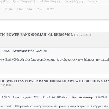
ry (PD)
Quick Charge (QC)
Wireless Charging
Ηλιακή Φόρτιση
Outdoor
W
22.5W
25W
30W
65W
100W
TIC POWER BANK 6000MAH GL BHR9074GL
(TEL.219287)
RBANKS
Κατασκευαστής:
XIAOMI
wer Bank 6000mAh είναι ένας φορητός φορτιστής σχεδιασμένος για να βελτιώσει την εμπειρ
IC WIRELESS POWER BANK 10000ΜΑΗ 33W WITH BUILT-IN STA
.219408)
RBANKS
Υποκατηγορία:
WIRELESS POWERBANKS
Κατασκευαστής:
XIAOMI
wer Bank 10000 με ενσωματωμένη βάση αποτελεί μια σύγχρονη και πρακτική λύση φόρτισης