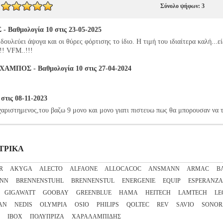
Σύνολο ψήφων: 3
αθμολογία 10 στις 23-05-2025
δουλεύει άψογα και οι θύρες φόρτισης το ίδιο. Η τιμή του ιδιαίτερα καλή...εί
!!! VFM..!!!
ΠΟΣ - Βαθμολογία 10 στις 27-04-2024
στις 08-11-2023
υχαριστημενος,του βαζω 9 μονο και μονο γιατι πιστευω πως θα μπορουσαν να 
ΚΤΡΙΚΑ
R
AKYGA
ALECTO
ALFAONE
ALLOCACOC
ANSMANN
ARMAC
B
NN
BRENNENSTUHL
BRENNENSTUL
ENERGENIE
EQUIP
ESPERANZA
GIGAWATT
GOOBAY
GREENBLUE
HAMA
HEITECH
LAMTECH
LE
AN
NEDIS
OLYMPIA
OSIO
PHILIPS
QOLTEC
REV
SAVIO
SONOR
ΙΒΟΧ
ΠΟΛΥΠΡΙΖΑ
ΧΑΡΑΛΑΜΠΙΔΗΣ