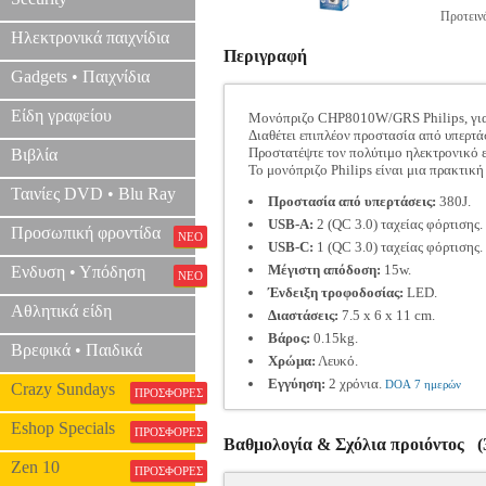
Προτεινό
Ηλεκτρονικά παιχνίδια
Περιγραφή
Gadgets • Παιχνίδια
Είδη γραφείου
Moνόπριζο CHP8010W/GRS Philips, για ν
Διαθέτει επιπλέον προστασία από υπερτά
Προστατέψτε τον πολύτιμο ηλεκτρονικό ε
Βιβλία
Το μονόπριζο Philips είναι μια πρακτική
Ταινίες DVD • Blu Ray
Προστασία από υπερτάσεις:
380J.
USB-A:
2 (QC 3.0) ταχείας φόρτισης.
Προσωπική φροντίδα
ΝΕΟ
USB-C:
1 (QC 3.0) ταχείας φόρτισης.
Μέγιστη απόδοση:
15w.
Ενδυση • Υπόδηση
ΝΕΟ
Ένδειξη τροφοδοσίας:
LED.
Αθλητικά είδη
Διαστάσεις:
7.5 x 6 x 11 cm.
Bάρος:
0.15kg.
Βρεφικά • Παιδικά
Χρώμα:
Λευκό.
Εγγύηση:
2 χρόνια.
DOA 7 ημερών
Crazy Sundays
ΠΡΟΣΦΟΡΕΣ
Eshop Specials
ΠΡΟΣΦΟΡΕΣ
Βαθμολογία & Σχόλια προιόντος (3
Zen 10
ΠΡΟΣΦΟΡΕΣ