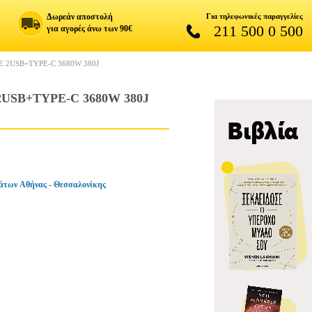
Δωρεάν αποστολή
Για τηλεφωνικές παραγγελίες
211 500 0 500
για αγορές άνω των 90€
 2USB+TYPE-C 3680W 380J
USB+TYPE-C 3680W 380J
άτων Αθήνας - Θεσσαλονίκης