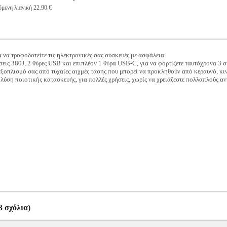
μενη λιανική 22.90 €
α τροφοδοτείτε τις ηλεκτρονικές σας συσκευές με ασφάλεια.
σεις 380J, 2 θύρες USB και επιπλέον 1 θύρα USB-C, για να φορτίζετε ταυτόχρονα 3 
ξοπλισμό σας από τυχαίες αιχμές τάσης που μπορεί να προκληθούν από κεραυνό, κιν
 λύση ποιοτικής κατασκευής, για πολλές χρήσεις, χωρίς να χρειάζεστε πολλαπλούς αν
 σχόλια)