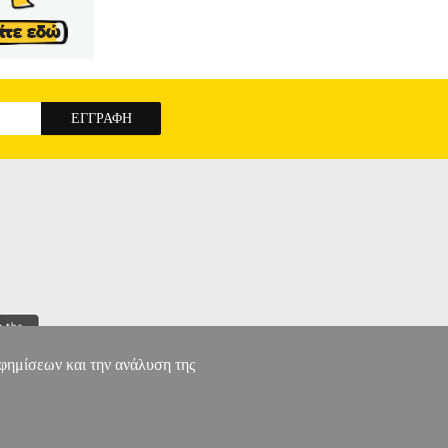
μπορεί να προκληθούν από κεραυνό, κινητήρα ή
ς χρήσεις, χωρίς να χρειάζεστε πολλαπλούς
(QC 3.0) ταχείας φόρτισης.• Μέγιστη απόδοση:
γγύηση: 2 χρόνια. DOA 7 ημερών
PHILIPS
0W 380J
αφημίσεων και την ανάλυση της