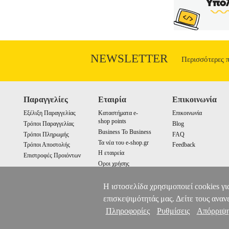
μέγιστη απόδοση 15w. Προστατέψτε τον 
γεννήτρια ρεύματος κ.λπ. Το μονόπρ
αντάπτορες και πρίζες.• Προστασία από
15w.• Ένδειξη τροφοδοσίας: LED.
CH
NEWSLETTER
Περισσότερες 
Παραγγελίες
Εταιρία
Επικοινωνία
Εξέλιξη Παραγγελίας
Καταστήματα e-
Επικοινωνία
shop points
Τρόποι Παραγγελίας
Blog
Business To Business
Τρόποι Πληρωμής
FAQ
Τα νέα του e-shop.gr
Τρόποι Αποστολής
Feedback
Η εταιρεία
Επιστροφές Προιόντων
Οροι χρήσης
Cookies
Η ιστοσελίδα χρησιμοποιεί cookies γι
επισκεψιμότητάς μας. Δείτε τους αναν
Πληροφορίες
Ρυθμίσεις
Απόρριψ