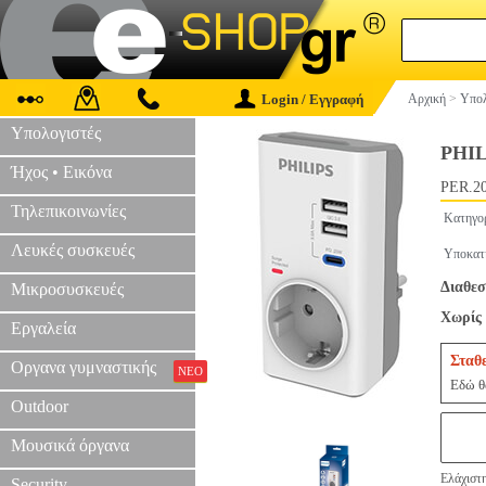
Login / Εγγραφή
Αρχική
>
Υπολ
Υπολογιστές
PHI
Ήχος • Εικόνα
PER.2
Τηλεπικοινωνίες
Κατηγο
Λευκές συσκευές
Υποκατ
Διαθεσ
Μικροσυσκευές
Χωρίς 
Εργαλεία
Σταθ
Οργανα γυμναστικής
ΝΕΟ
Εδώ θα
Outdoor
Μουσικά όργανα
Ελάχιστ
Security