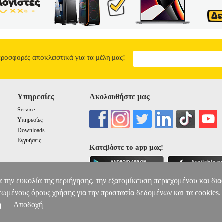
πολύτιμο ηλεκτρονικό εξοπλισμό σας από τυχαίες αιχμές τάσης που 
ιζο Philips είναι μια πρακτική λύση ποιοτικής κατασκευής, για πολλέ
 υπερτάσεις: 380J.• USB-A: 2 (QC 3.0) ταχείας φόρτισης.• USB-C: 1 
• Διαστάσεις: 7.5 x 6 x 11 cm.• Bάρος: 0.15kg.• Χρώμα: Λευκό.• Ε
P8010W/GRS ΜΟΝΟΠΡΙΖΟ ΑΣΦΑΛΕΙΑΣ ΜΕ 2USB+TYPE-C 368
16.90
προσφορές αποκλειστικά για τα μέλη μας!
10
3
3
Υπηρεσίες
Ακολουθήστε μας
Service
Υπηρεσίες
Downloads
Εγγυήσεις
Κατεβάστε το app μας!
α την ευκολία της περιήγησης, την εξατομίκευση περιεχομένου και δι
εωμένους όρους χρήσης για την προστασία δεδομένων και τα cookies.
η
Αποδοχή