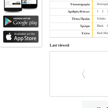
Υποκατηγορία
Πολύπρι
Αριθμός θέσεων
1
2
Τύπος Πριζας
Schuko
Χρώμα
Black
Extra
Rack Mo
Last viewed
PHILIPS CHP8010W/GRS ΜΟΝΟΠΡ
Κατηγορία: ΗΛΕΚΤΡΙΚΑ •PHILIPS στην 
με ασφάλεια. Διαθέτει επιπλέον προσ