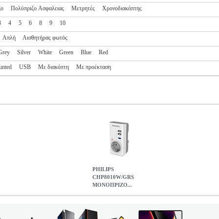
ζο
Πολύπριζο Ασφαλειας
Μετρητές
Χρονοδιακόπτης
3
4
5
6
8
9
10
Απλή
Αισθητήρας φωτός
Grey
Silver
White
Green
Blue
Red
unted
USB
Με διακόπτη
Με προέκταση
PHILIPS
CHP8010W/GRS
ΜΟΝΟΠΡΙΖΟ...
ΙΖΟ ΑΣΦΑΛΕΙΑΣ ΜΕ 2USB+TYPE-C 3680W 380J
PER.209775
P
κατηγορία ΗΛΕΚΤΡΙΚΑ Moνόπριζο CHP8010W/GRS Philips, για να τ
τασία από υπερτάσεις 380J, 2 θύρες USB και επιπλέον 1 θύρα USB-C, 