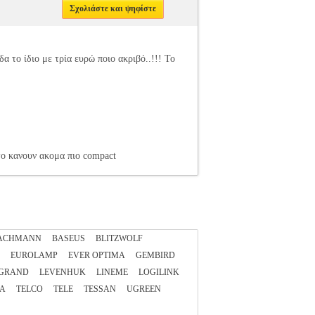
Σχολιάστε και ψηφίστε
δα το ίδιο με τρία ευρώ ποιο ακριβό..!!! Το
το κανουν ακομα πιο compact
ACHMANN
BASEUS
BLITZWOLF
EUROLAMP
EVER OPTIMA
GEMBIRD
GRAND
LEVENHUK
LINEME
LOGILINK
A
TELCO
TELE
TESSAN
UGREEN