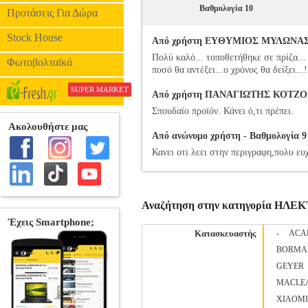
Βαθμολογία 10
Προτάσεις Για Δώρα
Stock House
Από χρήστη ΕΥΘΥΜΙΟΣ ΜΥΛΩΝΑΣ - Β
Πολύ καλό... τοποθετήθηκε σε πρίζα... 
Φωτοβολταϊκά
ποσό θα αντέξει...ο χρόνος θα δείξει...
SUPER MARKET
Από χρήστη ΠΑΝΑΓΙΩΤΗΣ ΚΟΤΖΟΧΑΜ
Σπουδαίο προϊόν. Κάνει ό,τι πρέπει.
Από ανώνυμο χρήστη - Βαθμολογία 9 
Κανει οτι λεει στην περιγραφη,πολυ ε
Αναζήτηση στην κατηγορία ΗΛΕ
Κατασκευαστής
-
ACA
BORMA
GEYER
MACLE
XIAOMI