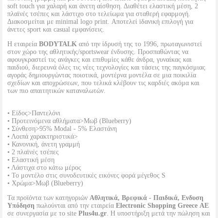
soft touch για χαλαρή και άνετη αίσθηση. Διαθέτει ελαστική μέση, 2
πλαϊνές τσέπες και λάστιχο στο τελείωμα για σταθερή εφαρμογή.
Διακοσμείται με minimal logo print. Αποτελεί iδανική επιλογή για
άνετες sport και casual εμφανίσεις.
Η εταιρεία
BODYTALK
από την ίδρυσή της το 1996, πρωταγωνιστεί
στον χώρο της αθλητικής/sportswear ένδυσης. Προσπαθώντας να
αφουγκραστεί τις ανάγκες και επιθυμίες κάθε άνδρα, γυναίκας και
παιδιού, διερευνά όλες τις νέες τεχνολογίες και τάσεις της παγκόσμιας
αγοράς δημιουργώντας ποιοτικά, μοντέρνα μοντέλα σε μια ποικιλία
σχεδίων και αποχρώσεων, που τελικά κλέβουν τις καρδιές ακόμα και
των πιο απαιτητικών καταναλωτών.
• Είδος>Παντελόνι
• Προτεινόμενα αθλήματα>Μωβ (Blueberry)
• Σύνθεση>95% Modal - 5% Ελαστάνη
• Λοιπά χαρακτηριστικά>
• Κανονική, άνετη γραμμή
• 2 πλαϊνές τσέπες
• Ελαστική μέση
• Λάστιχα στο κάτω μέρος
• Το μοντέλο στις συνοδευτικές εικόνες φορά μέγεθος S
• Χρώμα>Μωβ (Blueberry)
Τα προϊόντα των κατηγοριών
Αθλητικά, Βρεφικά - Παιδικά, Ενδυση
Υπόδηση
πωλούνται από την εταιρεία
Electronic Shopping Greece ΑΕ
σε συνεργασία με το site
Plus4u.gr
. Η υποστήριξη μετά την πώληση και