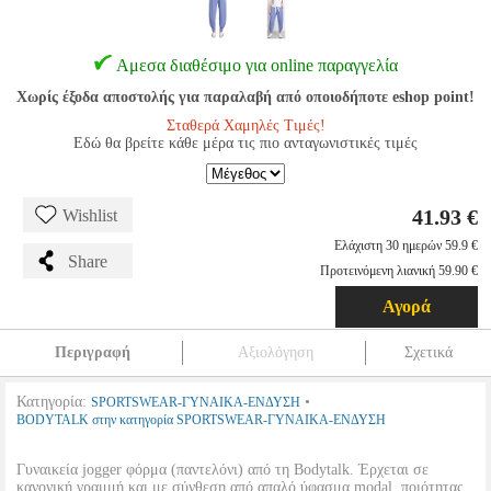
Αμεσα διαθέσιμο για online παραγγελία
Χωρίς έξοδα αποστολής για παραλαβή από οποιοδήποτε eshop point!
Σταθερά Χαμηλές Τιμές!
Εδώ θα βρείτε κάθε μέρα τις πιο ανταγωνιστικές τιμές
41.93 €
Wishlist
Ελάχιστη 30 ημερών 59.9 €
Share
Προτεινόμενη λιανική 59.90 €
Αγορά
Περιγραφή
Αξιολόγηση
Σχετικά
Κατηγορία:
•
SPORTSWEAR-ΓΥΝΑΙΚΑ-ΕΝΔΥΣΗ
BODYTALK στην κατηγορία SPORTSWEAR-ΓΥΝΑΙΚΑ-ΕΝΔΥΣΗ
Γυναικεία jogger φόρμα (παντελόνι) από τη Bodytalk. Έρχεται σε
κανονική γραμμή και με σύνθεση από απαλό ύφασμα modal, ποιότητας