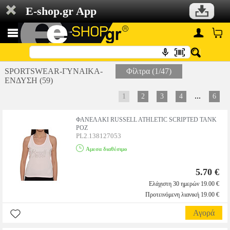
E-shop.gr App
SPORTSWEAR-ΓΥΝΑΙΚΑ-
Φίλτρα (1/47)
ΕΝΔΥΣΗ (59)
...
1
2
3
4
6
ΦΑΝΕΛΑΚΙ RUSSELL ATHLETIC SCRIPTED TANK
ΡΟΖ
PL2.138127053
Αμεσα διαθέσιμο
5.70 €
Ελάχιστη 30 ημερών 19.00 €
Προτεινόμενη λιανική 19.00 €
Αγορά