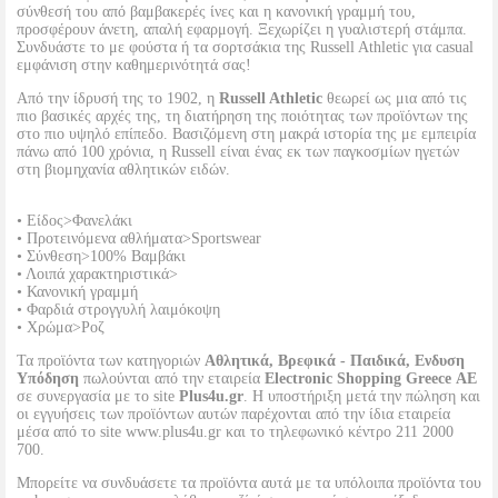
σύνθεσή του από βαμβακερές ίνες και η κανονική γραμμή του,
προσφέρουν άνετη, απαλή εφαρμογή. Ξεχωρίζει η γυαλιστερή στάμπα.
Συνδυάστε το με φούστα ή τα σορτσάκια της Russell Athletic για casual
εμφάνιση στην καθημερινότητά σας!
Από την ίδρυσή της το 1902, η
Russell Athletic
θεωρεί ως μια από τις
πιο βασικές αρχές της, τη διατήρηση της ποιότητας των προϊόντων της
στο πιο υψηλό επίπεδο. Βασιζόμενη στη μακρά ιστορία της με εμπειρία
πάνω από 100 χρόνια, η Russell είναι ένας εκ των παγκοσμίων ηγετών
στη βιομηχανία αθλητικών ειδών.
• Είδος>Φανελάκι
• Προτεινόμενα αθλήματα>Sportswear
• Σύνθεση>100% Βαμβάκι
• Λοιπά χαρακτηριστικά>
• Κανονική γραμμή
• Φαρδιά στρογγυλή λαιμόκοψη
• Χρώμα>Ροζ
Τα προϊόντα των κατηγοριών
Αθλητικά, Βρεφικά - Παιδικά, Ενδυση
Υπόδηση
πωλούνται από την εταιρεία
Electronic Shopping Greece ΑΕ
σε συνεργασία με το site
Plus4u.gr
. Η υποστήριξη μετά την πώληση και
οι εγγυήσεις των προϊόντων αυτών παρέχονται από την ίδια εταιρεία
μέσα από το site www.plus4u.gr και το τηλεφωνικό κέντρο 211 2000
700.
Μπορείτε να συνδυάσετε τα προϊόντα αυτά με τα υπόλοιπα προϊόντα του