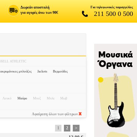
Δωρεάν αποστολή
Για τηλεφωνικές παραγγελίες
211 500 0 500
για αγορές άνω των 90€
SSELL ATHLETIC
ακρυμάνικες μπλούζες
Jackets
Βερμούδες
Λευκό
Μαύρο
Μπεζ
Μπλε
Μωβ
Αφαίρεση όλων των φίλτρων
1
2
>