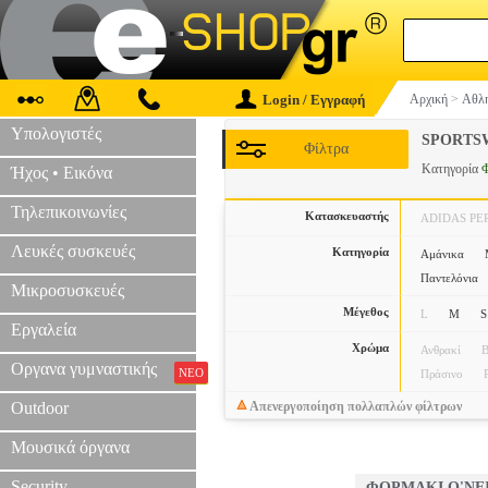
Login / Εγγραφή
Αρχική
>
Αθλη
Υπολογιστές
SPORTS
Φίλτρα
Κατηγορία
Ήχος • Εικόνα
Τηλεπικοινωνίες
Κατασκευαστής
ADIDAS P
Λευκές συσκευές
Κατηγορία
Αμάνικα
Παντελόνια
Μικροσυσκευές
Μέγεθος
L
M
S
Εργαλεία
Χρώμα
Ανθρακί
Β
Οργανα γυμναστικής
ΝΕΟ
Πράσινο
Outdoor
Απενεργοποίηση πολλαπλών φίλτρων
Μουσικά όργανα
Security
ΦΟΡΜΑΚΙ O'NE