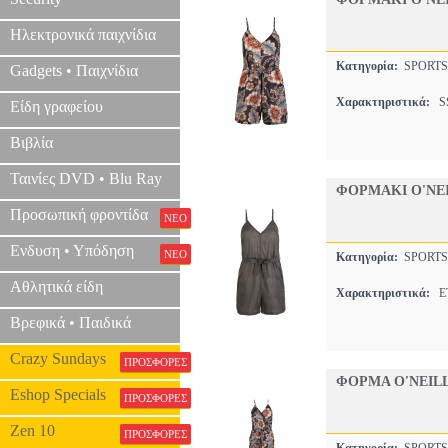
Ηλεκτρονικά παιχνίδια
Κατηγορία:
SPORT
Gadgets • Παιχνίδια
Χαρακτηριστικά:
SS
Είδη γραφείου
Βιβλία
Ταινίες DVD • Blu Ray
ΦΟΡΜΑΚΙ O'NEI
Προσωπική φροντίδα
ΝΕΟ
Ενδυση • Υπόδηση
ΝΕΟ
Κατηγορία:
SPORT
Αθλητικά είδη
Χαρακτηριστικά:
ET
Βρεφικά • Παιδικά
Crazy Sundays
ΠΡΟΣΦΟΡΕΣ
ΦΟΡΜΑ O'NEIL
Eshop Specials
ΠΡΟΣΦΟΡΕΣ
Zen 10
ΠΡΟΣΦΟΡΕΣ