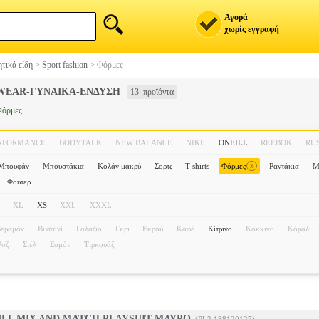
Αγορά
χωρίς εγγραφή
τικά είδη
>
Sport fashion
>
Φόρμες
WEAR-ΓΥΝΑΙΚΑ-ΕΝΔΥΣΗ
13 προϊόντα
Φόρμες
ERFORMANCE
BODYTALK
NEW BALANCE
NIKE
ONEILL
REEBOK
RU
x
Μπουφάν
Μπουστάκια
Κολάν μακρύ
Σορτς
T-shirts
Φόρμες
Ραντάκια
Μ
Φούτερ
XL
XS
XXL
XXXL
εραμάν
Βυσσινί
Γαλάζιο
Γκρι
Εκρού
Καφέ
Κίτρινο
Κόκκινο
Κόραλί
Ροζ
Σιέλ
Σομόν
Τιρκουάζ
ILL MIX AND MATCH PLAYSUIT ΜΑΥΡΟ