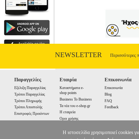
NEWSLETTER
Περισσότερες 
Παραγγελίες
Εταιρία
Επικοινωνία
Εξέλιξη Παραγγελίας
Καταστήματα e-
Επικοινωνία
shop points
Τρόποι Παραγγελίας
Blog
Business To Business
Τρόποι Πληρωμής
FAQ
Τα νέα του e-shop.gr
Τρόποι Αποστολής
Feedback
Η εταιρεία
Επιστροφές Προιόντων
Οροι χρήσης
Cookies
Η ιστοσελίδα χρησιμοποιεί cookies γι