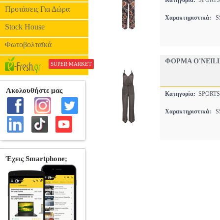
Κατηγορία:
SPORT
Προτάσεις Για Δώρα
Χαρακτηριστικά:
SS
Stock House
Φωτοβολταϊκά
ΦΟΡΜΑ O'NEILL
SUPER MARKET
Κατηγορία:
SPORT
Χαρακτηριστικά:
SS