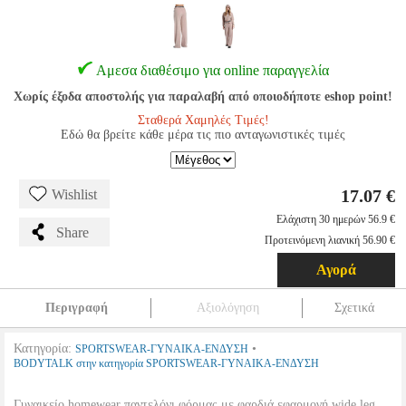
Αμεσα διαθέσιμο για online παραγγελία
Χωρίς έξοδα αποστολής για παραλαβή από οποιοδήποτε eshop point!
Σταθερά Χαμηλές Τιμές!
Εδώ θα βρείτε κάθε μέρα τις πιο ανταγωνιστικές τιμές
17.07 €
Wishlist
Ελάχιστη 30 ημερών 56.9 €
Share
Προτεινόμενη λιανική 56.90 €
Αγορά
Περιγραφή
Αξιολόγηση
Σχετικά
Κατηγορία:
•
SPORTSWEAR-ΓΥΝΑΙΚΑ-ΕΝΔΥΣΗ
BODYTALK στην κατηγορία SPORTSWEAR-ΓΥΝΑΙΚΑ-ΕΝΔΥΣΗ
Γυναικείο homewear παντελόνι φόρμας με φαρδιά εφαρμογή wide leg.