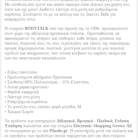
Με σύνθεση από ζεστό και απαλό ύφασμα είναι ιδανικό για χρήση στο
σπίτι και όχι μόνο! Διαθέτει λάστιχο στη μέση και ρυθμιζόμενα
κορδόνια. Συνδυάστε το με τα φούτερ και τις ζακέτες Bdtk για
απαράμιλλο στυλ.
Η εταιρεία
BODYTALK
από την ίδρυσή της το 1996, πρωταγωνιστεί
στον χώρο της αθλητικής/sportswear ένδυσης. Προσπαθώντας να
αφουγκραστεί τις ανάγκες και επιθυμίες κάθε άνδρα, γυναίκας και
παιδιού, διερευνά όλες τις νέες τεχνολογίες και τάσεις της παγκόσμιας
αγοράς δημιουργώντας ποιοτικά, μοντέρνα μοντέλα σε μια ποικιλία
σχεδίων και αποχρώσεων, που τελικά κλέβουν τις καρδιές ακόμα και
των πιο απαιτητικών καταναλωτών.
• Είδος>παντελόνι
• Προτεινόμενα αθλήματα>Sportswear
• Σύνθεση>89% Πολυεστέρας - 11% Ελαστάνη
• Λοιπά χαρακτηριστικά>
• Φαρδιά εφαρμογή
• Λάστιχο στη μέση
• Ρυθμιζόμενα κορδόνια
• Το μοντέλο στις εικόνες φορά μέγεθος Μ
• Χρώμα>Σομόν
Τα προϊόντα των κατηγοριών
Αθλητικά, Βρεφικά - Παιδικά, Ενδυση
Υπόδηση
πωλούνται από την εταιρεία
Electronic Shopping Greece ΑΕ
σε συνεργασία με το site
Plus4u.gr
. Η υποστήριξη μετά την πώληση και
οι εγγυήσεις των προϊόντων αυτών παρέχονται από την ίδια εταιρεία