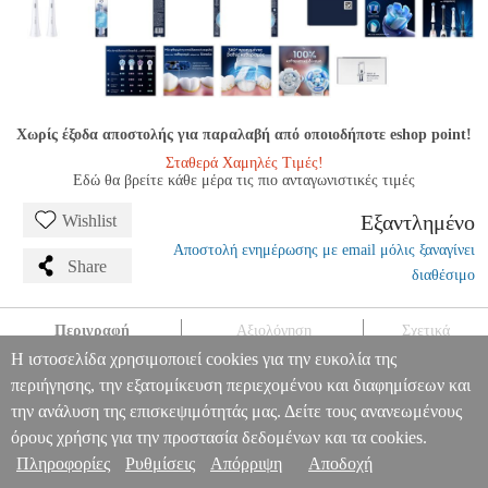
Χωρίς έξοδα αποστολής για παραλαβή από οποιοδήποτε eshop point!
Σταθερά Χαμηλές Τιμές!
Εδώ θα βρείτε κάθε μέρα τις πιο ανταγωνιστικές τιμές
Εξαντλημένο
Wishlist
Αποστολή ενημέρωσης με email μόλις ξαναγίνει
Share
διαθέσιμο
Περιγραφή
Αξιολόγηση
Σχετικά
Η ιστοσελίδα χρησιμοποιεί cookies για την ευκολία της
ORAL B ΑΝΤ/ΚΑ IO ULTIMATE CLEAN 2ΤΜΧ
HAP.177739
περιήγησης, την εξατομίκευση περιεχομένου και διαφημίσεων και
HAP.177739
ORAL-B
ORAL-B
ΗΛΕΚΤΡΙΚΕΣ
την ανάλυση της επισκεψιμότητάς μας. Δείτε τους ανανεωμένους
ΟΔΟΝΤΟΒΟΥΡΤΣΕΣ
ORAL B ΑΝΤ/ΚΑ IO ULTIMATE CLEAN
Πληροφορίες & Υπηρεσίες >
2ΤΜΧ
όρους χρήσης για την προστασία δεδομένων και τα cookies.
0
Πληροφορίες
Ρυθμίσεις
Απόρριψη
Αποδοχή