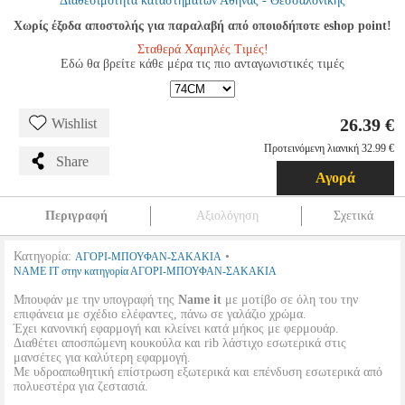
Διαθεσιμότητα καταστημάτων Αθήνας - Θεσσαλονίκης
Χωρίς έξοδα αποστολής για παραλαβή από οποιοδήποτε eshop point!
Σταθερά Χαμηλές Τιμές!
Εδώ θα βρείτε κάθε μέρα τις πιο ανταγωνιστικές τιμές
26.39 €
Wishlist
Προτεινόμενη λιανική 32.99 €
Share
Αγορά
Περιγραφή
Αξιολόγηση
Σχετικά
Κατηγορία:
•
ΑΓΟΡΙ-ΜΠΟΥΦΑΝ-ΣΑΚΑΚΙΑ
NAME IT στην κατηγορία ΑΓΟΡΙ-ΜΠΟΥΦΑΝ-ΣΑΚΑΚΙΑ
Μπουφάν με την υπογραφή της
Name it
με μοτίβο σε όλη του την
επιφάνεια με σχέδιο ελέφαντες, πάνω σε γαλάζιο χρώμα.
Έχει κανονική εφαρμογή και κλείνει κατά μήκος με φερμουάρ.
Διαθέτει αποσπώμενη κουκούλα και rib λάστιχο εσωτερικά στις
μανσέτες για καλύτερη εφαρμογή.
Με υδροαπωθητική επίστρωση εξωτερικά και επένδυση εσωτερικά από
πολυεστέρα για ζεστασιά.