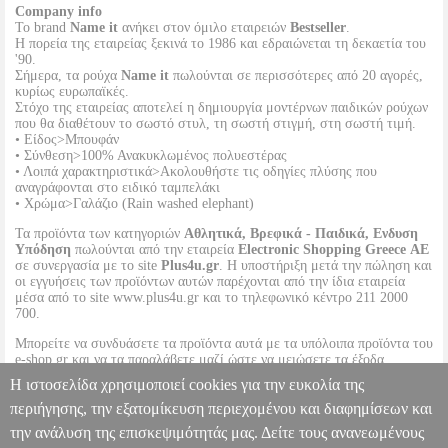
Company info
Το brand
Name it
ανήκει στον όμιλο εταιρειών
Bestseller
.
Η πορεία της εταιρείας ξεκινά το 1986 και εδραιώνεται τη δεκαετία του
'90.
Σήμερα, τα ρούχα
Name it
πωλούνται σε περισσότερες από 20 αγορές,
κυρίως ευρωπαϊκές.
Στόχο της εταιρείας αποτελεί η δημιουργία μοντέρνων παιδικών ρούχων
που θα διαθέτουν το σωστό στυλ, τη σωστή στιγμή, στη σωστή τιμή.
• Είδος>Μπουφάν
• Σύνθεση>100% Ανακυκλωμένος πολυεστέρας
• Λοιπά χαρακτηριστικά>Ακολουθήστε τις οδηγίες πλύσης που
αναγράφονται στο ειδικό ταμπελάκι
• Χρώμα>Γαλάζιο (Rain washed elephant)
Τα προϊόντα των κατηγοριών
Αθλητικά, Βρεφικά - Παιδικά, Ενδυση
Υπόδηση
πωλούνται από την εταιρεία
Electronic Shopping Greece ΑΕ
σε συνεργασία με το site
Plus4u.gr
. Η υποστήριξη μετά την πώληση και
οι εγγυήσεις των προϊόντων αυτών παρέχονται από την ίδια εταιρεία
μέσα από το site www.plus4u.gr και το τηλεφωνικό κέντρο 211 2000
700.
Μπορείτε να συνδυάσετε τα προϊόντα αυτά με τα υπόλοιπα προϊόντα του
e-shop.gr και να τα παραλάβετε μαζί ώστε να μειώσετε τα έξοδα
αποστολής. Μπορείτε επίσης να παραλάβετε από οποιοδήποτε eshop
Η ιστοσελίδα χρησιμοποιεί cookies για την ευκολία της
point με μηδενικά έξοδα αποστολής ανεξαρτήτως ύψους παραγγελίας!
περιήγησης, την εξατομίκευση περιεχομένου και διαφημίσεων και
την ανάλυση της επισκεψιμότητάς μας. Δείτε τους ανανεωμένους
ΜΠΟΥΦΑΝ NAME IT NBMMAX ELEPHANT 13242813