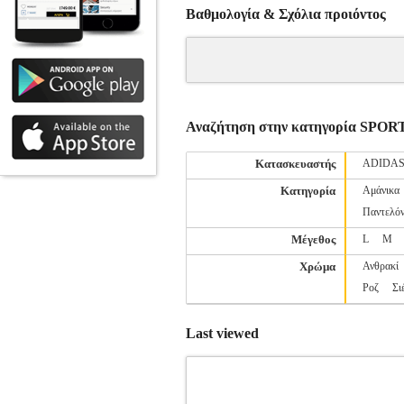
Βαθμολογία & Σχόλια προιόντος
Αναζήτηση στην κατηγορία S
Κατασκευαστής
ADIDA
Κατηγορία
Αμάνικα
Παντελόν
Μέγεθος
L
M
Χρώμα
Ανθρακί
Ροζ
Σι
Last viewed