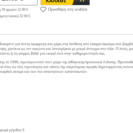
Προσθήκη στη wishlist
η 30 ημερών 32.90 €
μενη λιανική 32.90 €
σχεδιασμένο για άνετη εφαρμογή και χάρη στη σύνθεση από ελαφρύ ύφασμα από βαμβ
οψη, μανίκια ως τον αγκώνα και λεπτομέρεια με μικρό άνοιγμα στο πλάι. Ο λιτός, 
ελόνες ή τις φόρμες Bdtk για casual στιλ στην καθημερινότητά σας.
της το 1996, πρωταγωνιστεί στον χώρο της αθλητικής/sportswear ένδυσης. Προσπαθώ
υνά όλες τις νέες τεχνολογίες και τάσεις της παγκόσμιας αγοράς δημιουργώντας ποιοτ
ς καρδιές ακόμα και των πιο απαιτητικών καταναλωτών.
ι
 φορά μέγεθος S