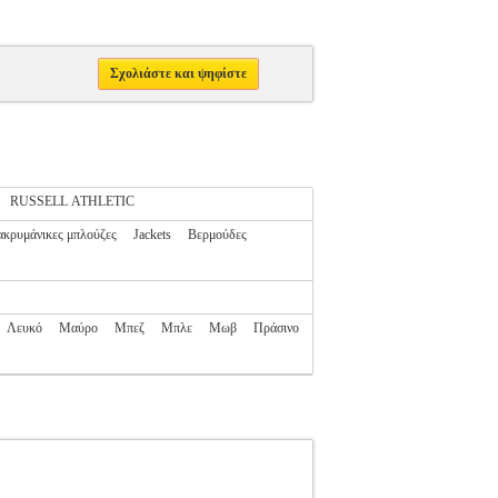
Σχολιάστε και ψηφίστε
RUSSELL ATHLETIC
κρυμάνικες μπλούζες
Jackets
Βερμούδες
Λευκό
Μαύρο
Μπεζ
Μπλε
Μωβ
Πράσινο