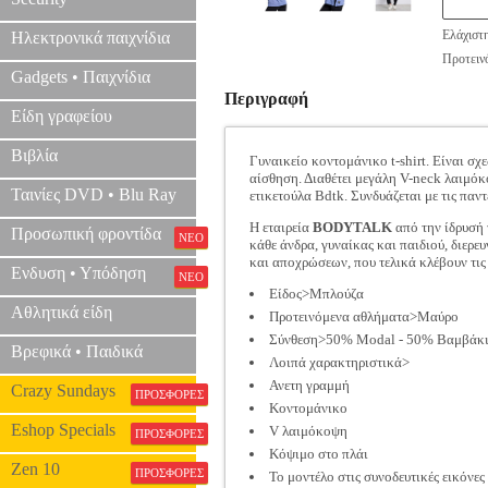
Ελάχιστ
Ηλεκτρονικά παιχνίδια
Προτεινό
Gadgets • Παιχνίδια
Περιγραφή
Είδη γραφείου
Βιβλία
Γυναικείo κοντομάνικο t-shirt. Είναι 
αίσθηση. Διαθέτει μεγάλη V-neck λαιμόκ
Ταινίες DVD • Blu Ray
ετικετούλα Bdtk. Συνδυάζεται με τις παντ
Η εταιρεία
BODYTALK
από την ίδρυσή 
Προσωπική φροντίδα
ΝΕΟ
κάθε άνδρα, γυναίκας και παιδιού, διερε
και αποχρώσεων, που τελικά κλέβουν τι
Ενδυση • Υπόδηση
ΝΕΟ
Είδος>Μπλούζα
Αθλητικά είδη
Προτεινόμενα αθλήματα>Μαύρο
Σύνθεση>50% Modal - 50% Βαμβάκ
Βρεφικά • Παιδικά
Λοιπά χαρακτηριστικά>
Ανετη γραμμή
Crazy Sundays
ΠΡΟΣΦΟΡΕΣ
Κοντομάνικο
Eshop Specials
V λαιμόκοψη
ΠΡΟΣΦΟΡΕΣ
Κόψιμο στο πλάι
Zen 10
ΠΡΟΣΦΟΡΕΣ
Το μοντέλο στις συνοδευτικές εικόνες