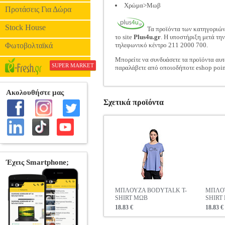
Χρώμα>Μωβ
Προτάσεις Για Δώρα
Stock House
Τα προϊόντα των κατηγοριώ
το site
Plus4u.gr
. Η υποστήριξη μετά τη
Φωτοβολταϊκά
τηλεφωνικό κέντρο 211 2000 700.
Μπορείτε να συνδυάσετε τα προϊόντα αυτ
SUPER MARKET
παραλάβετε από οποιοδήποτε eshop poin
Σχετικά προϊόντα
ΜΠΛΟΥΖΑ BODYTALK T-
ΜΠΛΟΥ
SHIRT ΜΩΒ
SHIRT
18.83 €
18.83 €