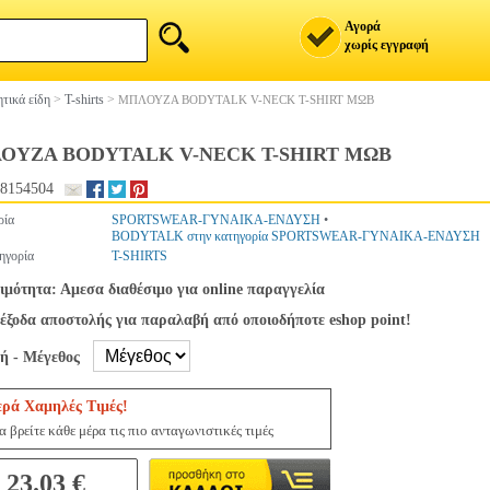
Αγορά
χωρίς εγγραφή
τικά είδη
>
T-shirts
>
ΜΠΛΟΥΖΑ BODYTALK V-NECK T-SHIRT ΜΩΒ
ΟΥΖΑ BODYTALK V-NECK T-SHIRT ΜΩΒ
8154504
ρία
SPORTSWEAR-ΓΥΝΑΙΚΑ-ΕΝΔΥΣΗ
•
BODYTALK στην κατηγορία SPORTSWEAR-ΓΥΝΑΙΚΑ-ΕΝΔΥΣΗ
ηγορία
T-SHIRTS
ιμότητα: Αμεσα διαθέσιμο για online παραγγελία
έξοδα αποστολής για παραλαβή από οποιοδήποτε eshop point!
γή - Μέγεθος
ερά Χαμηλές Τιμές!
 βρείτε κάθε μέρα τις πιο ανταγωνιστικές τιμές
23.03 €