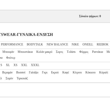
Σύνολο ψήφων: 0
PORTSWEAR-ΓΥΝΑΙΚΑ-ΕΝΔΥΣΗ
S PERFORMANCE
BODYTALK
NEW BALANCE
NIKE
ONEILL
REEBOK
Μπουφάν
Μπουστάκια
Κολάν μακρύ
Σορτς
T-shirts
Φόρμες
Ραντάκια
Μα
ια
Φούτερ
S
XL
XS
XXL
XXXL
Βεραμάν
Βυσσινί
Γαλάζιο
Γκρι
Εκρού
Καφέ
Κίτρινο
Κόκκινο
Κόραλί
έλ
Σομόν
Τιρκουάζ