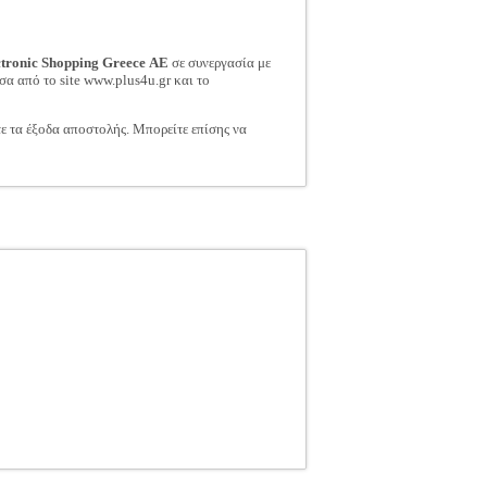
ctronic Shopping Greece ΑΕ
σε συνεργασία με
σα από το site www.plus4u.gr και το
τε τα έξοδα αποστολής. Μπορείτε επίσης να