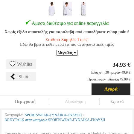
Αμεσα διαθέσιμο για online παραγγελία
Χωρίς έξοδα αποστολής για παραλαβή από οποιοδήποτε eshop point!
Σταθερά Χαμηλές Τιμές!
Εδώ θα βρείτε κάθε μέρα τις πιο ανταγωνιστικές τιμές
34.93 €
Wishlist
Ελάχιστη 30 ημερών 49.9 €
Share
Προτεινόμενη λιανική 49.90 €
Αγορά
Περιγραφή
Αξιολόγηση
Σχετικά
Κατηγορία:
•
SPORTSWEAR-ΓΥΝΑΙΚΑ-ΕΝΔΥΣΗ
BODYTALK στην κατηγορία SPORTSWEAR-ΓΥΝΑΙΚΑ-ΕΝΔΥΣΗ
Γυναικεία oversized μακρυμάνικη μπλούζα από τη Bodytalk. Έρχεται σε