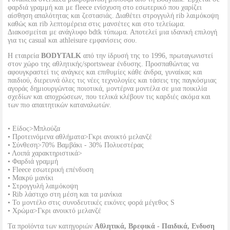
φαρδιά γραμμή και με fleece ενίσχυση στο εσωτερικό που χαρίζει
αίσθηση απαλότητας και ζεστασιάς. Διαθέτει στρογγυλή rib λαιμόκοψη
καθώς και rib λεπτομέρεια στις μανσέτες και στο τελείωμα.
Διακοσμείται με ανάγλυφο bdtk τύπωμα. Αποτελεί μια ιδανική επιλογή
για τις casual και athleisure εμφανίσεις σου.
Η εταιρεία
BODYTALK
από την ίδρυσή της το 1996, πρωταγωνιστεί
στον χώρο της αθλητικής/sportswear ένδυσης. Προσπαθώντας να
αφουγκραστεί τις ανάγκες και επιθυμίες κάθε άνδρα, γυναίκας και
παιδιού, διερευνά όλες τις νέες τεχνολογίες και τάσεις της παγκόσμιας
αγοράς δημιουργώντας ποιοτικά, μοντέρνα μοντέλα σε μια ποικιλία
σχεδίων και αποχρώσεων, που τελικά κλέβουν τις καρδιές ακόμα και
των πιο απαιτητικών καταναλωτών.
• Είδος>Μπλούζα
• Προτεινόμενα αθλήματα>Γκρι ανοικτό μελανζέ
• Σύνθεση>70% Βαμβάκι - 30% Πολυεστέρας
• Λοιπά χαρακτηριστικά>
• Φαρδιά γραμμή
• Fleece εσωτερική επένδυση
• Μακρύ μανίκι
• Στρογγυλή λαιμόκοψη
• Rib λάστιχο στη μέση και τα μανίκια
• Το μοντέλο στις συνοδευτικές εικόνες φορά μέγεθος S
• Χρώμα>Γκρι ανοικτό μελανζέ
Τα προϊόντα των κατηγοριών
Αθλητικά, Βρεφικά - Παιδικά, Ενδυση