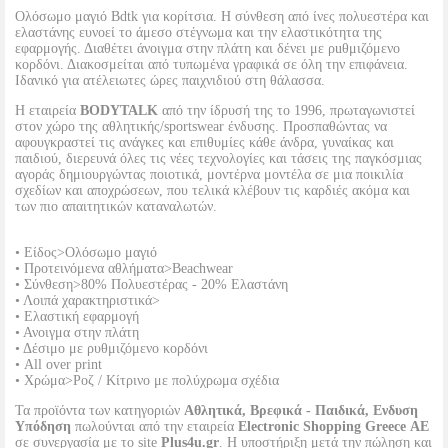
Ολόσωμο μαγιό Bdtk για κορίτσια. Η σύνθεση από ίνες πολυεστέρα και
ελαστάνης ευνοεί το άμεσο στέγνωμα και την ελαστικότητα της
εφαρμογής. Διαθέτει άνοιγμα στην πλάτη και δένει με ρuθμιζόμενο
κορδόνι. Διακοσμείται από τυπωμένα γραφικά σε όλη την επιφάνεια.
Ιδανικό για ατέλειωτες ώρες παιχνιδιού στη θάλασσα.
Η εταιρεία
BODYTALK
από την ίδρυσή της το 1996, πρωταγωνιστεί
στον χώρο της αθλητικής/sportswear ένδυσης. Προσπαθώντας να
αφουγκραστεί τις ανάγκες και επιθυμίες κάθε άνδρα, γυναίκας και
παιδιού, διερευνά όλες τις νέες τεχνολογίες και τάσεις της παγκόσμιας
αγοράς δημιουργώντας ποιοτικά, μοντέρνα μοντέλα σε μια ποικιλία
σχεδίων και αποχρώσεων, που τελικά κλέβουν τις καρδιές ακόμα και
των πιο απαιτητικών καταναλωτών.
• Είδος>Ολόσωμο μαγιό
• Προτεινόμενα αθλήματα>Beachwear
• Σύνθεση>80% Πολυεστέρας - 20% Ελαστάνη
• Λοιπά χαρακτηριστικά>
• Ελαστική εφαρμογή
• Ανοιγμα στην πλάτη
• Δέσιμο με ρυθμιζόμενο κορδόνι
• All over print
• Χρώμα>Ροζ / Κίτρινο με πολύχρωμα σχέδια
Τα προϊόντα των κατηγοριών
Αθλητικά, Βρεφικά - Παιδικά, Ενδυση
Υπόδηση
πωλούνται από την εταιρεία
Electronic Shopping Greece ΑΕ
σε συνεργασία με το site
Plus4u.gr
. Η υποστήριξη μετά την πώληση και