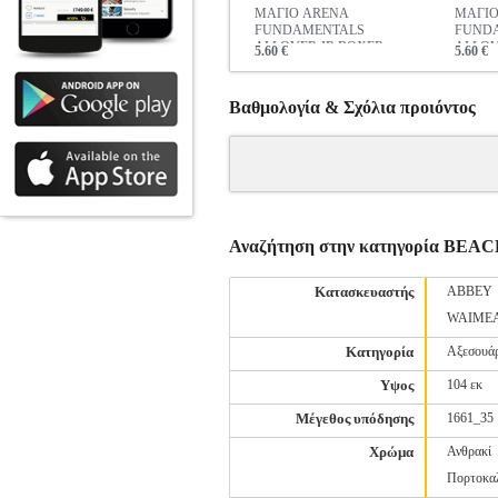
ΜΑΓΙΟ ARENA
ΜΑΓΙΟ
FUNDAMENTALS
FUND
ALLOVER JR BOXER
ALLOV
5.60 €
5.60 €
MULTI ΛΑΧΑΝΙ / ΜΑΥΡΟ
MARTI
ΠΟΛΥ
Βαθμολογία & Σχόλια προιόντος
Αναζήτηση στην κατηγορία BE
Κατασκευαστής
ABBEY
WAIME
Κατηγορία
Αξεσουά
Υψος
104 εκ
Μέγεθος υπόδησης
1661_35
Χρώμα
Ανθρακί
Πορτοκα