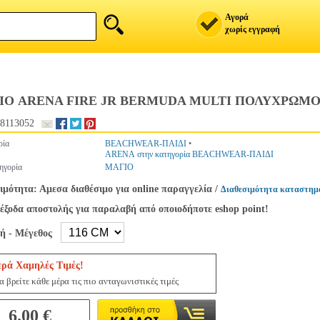
Αγορά
χωρίς εγγραφή
ΙΟ ARENA FIRE JR BERMUDA MULTI ΠΟΛΥΧΡΩΜΟ 
8113052
ρία
BEACHWEAR-ΠΑΙΔΙ
•
ARENA στην κατηγορία BEACHWEAR-ΠΑΙΔΙ
ηγορία
ΜΑΓΙΟ
ιμότητα: Αμεσα διαθέσιμο για online παραγγελία
/
Διαθεσιμότητα καταστημ
έξοδα αποστολής για παραλαβή από οποιοδήποτε eshop point!
γή - Μέγεθος
ερά Χαμηλές Τιμές!
 βρείτε κάθε μέρα τις πιο ανταγωνιστικές τιμές
6.00 €