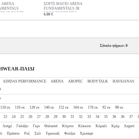
 ARENA
ΣΟΡΤΣ ΜΑΓΙΟ ARENA
AMENTALS
FUNDAMENTALS JR
ER JR BOXER
LOGO BOXER ΣΙΕΛ
6.00 €
NICA MULTI
ΧΡΩΜΟ
Σύνολο ψήφων: 0
ACHWEAR-ΠΑΙΔΙ
ADIDAS PERFORMANCE
ARENA
AROPEC
BODYTALK
HAVAIANAS
A
ρ
110 εκ
116 εκ
128 εκ
140 εκ
152 εκ
164 εκ
176 εκ
92 εκ
98 εκ
23
24
25
26
27
28
29
30
31
32
33
34
35
36
36
37
Ασημί
Γαλάζιο
Γκρι
Θαλασσί
Κίτρινο
Κόκκινο
Κόραλί
Κρέμ
Λαχανί
λί
Πράσινο
Ροζ
Σιέλ
Τιρκουάζ
Φούξια
Χρυσαφί