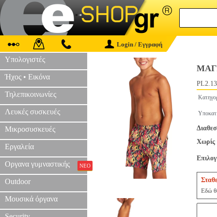
Login / Εγγραφή
Υπολογιστές
ΜΑΓ
Ήχος • Εικόνα
PL2.13
Τηλεπικοινωνίες
Κατηγο
Λευκές συσκευές
Υποκατ
Διαθεσ
Μικροσυσκευές
Χωρίς 
Εργαλεία
Επιλο
Οργανα γυμναστικής
ΝΕΟ
Σταθ
Outdoor
Εδώ θα
Μουσικά όργανα
Security