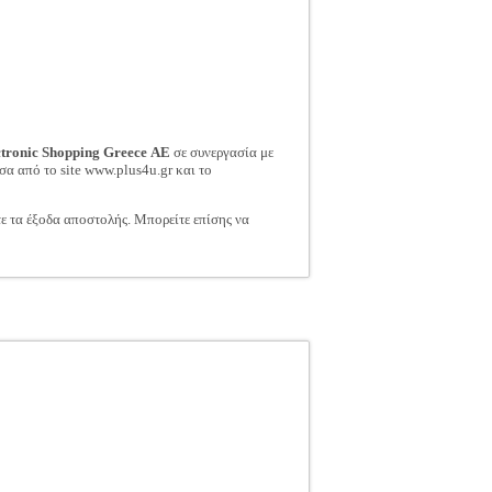
ctronic Shopping Greece ΑΕ
σε συνεργασία με
σα από το site www.plus4u.gr και το
τε τα έξοδα αποστολής. Μπορείτε επίσης να