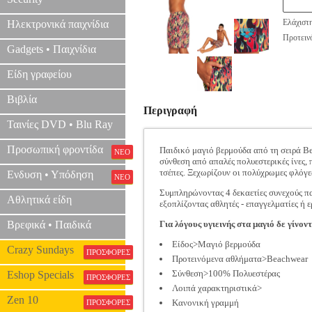
Ελάχιστ
Ηλεκτρονικά παιχνίδια
Προτεινό
Gadgets • Παιχνίδια
Είδη γραφείου
Βιβλία
Περιγραφή
Ταινίες DVD • Blu Ray
Προσωπική φροντίδα
Παιδικό μαγιό βερμούδα από τη σειρά Be
ΝΕΟ
σύνθεση από απαλές πολυεστερικές ίνες,
τσέπες. Ξεχωρίζουν οι πολύχρωμες φλόγες
Ενδυση • Υπόδηση
ΝΕΟ
Συμπληρώνοντας 4 δεκαετίες συνεχούς πα
Αθλητικά είδη
εξοπλίζοντας αθλητές - επαγγελματίες ή 
Βρεφικά • Παιδικά
Για λόγους υγιεινής στα μαγιό δε γίνοντ
Είδος>Μαγιό βερμούδα
Crazy Sundays
ΠΡΟΣΦΟΡΕΣ
Προτεινόμενα αθλήματα>Beachwear
Σύνθεση>100% Πολυεστέρας
Eshop Specials
ΠΡΟΣΦΟΡΕΣ
Λοιπά χαρακτηριστικά>
Zen 10
Κανονική γραμμή
ΠΡΟΣΦΟΡΕΣ