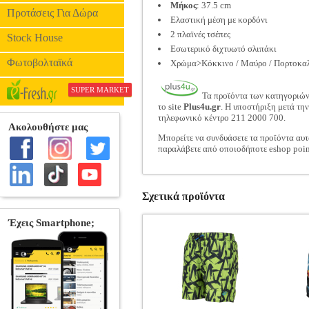
Μήκος
: 37.5 cm
Προτάσεις Για Δώρα
Ελαστική μέση με κορδόνι
2 πλαϊνές τσέπες
Stock House
Εσωτερικό διχτυωτό σλιπάκι
Φωτοβολταϊκά
Χρώμα>Κόκκινο / Μαύρο / Πορτοκα
SUPER MARKET
Τα προϊόντα των κατηγοριώ
το site
Plus4u.gr
. Η υποστήριξη μετά τη
τηλεφωνικό κέντρο 211 2000 700.
Μπορείτε να συνδυάσετε τα προϊόντα αυτ
παραλάβετε από οποιοδήποτε eshop poin
Σχετικά προϊόντα