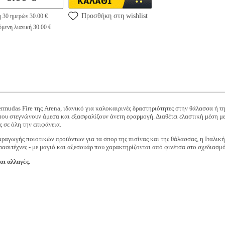
Προσθήκη στη wishlist
η 30 ημερών 30.00 €
μενη λιανική 30.00 €
rmudas Fire της Arena, ιδανικό για καλοκαιρινές δραστηριότητες στην θάλασσα ή τη
 που στεγνώνουν άμεσα και εξασφαλίζουν άνετη εφαρμογή. Διαθέτει ελαστική μέση με
 σε όλη την επιφάνεια.
ραγωγής ποιοτικών προϊόντων για τα σπορ της πισίνας και της θάλασσας, η Ιταλική
ερασιτέχνες - με μαγιό και αξεσουάρ που χαρακτηρίζονται από φινέτσα στο σχεδιασμ
αι αλλαγές.