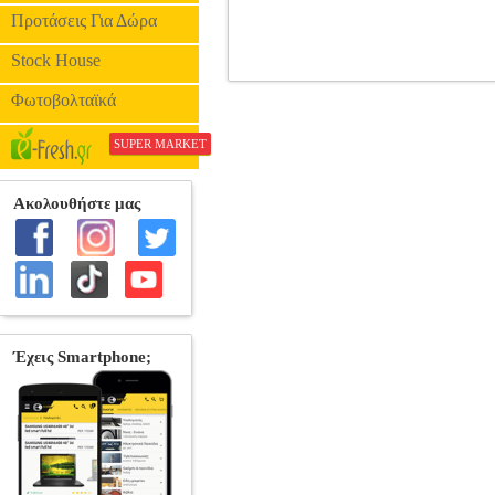
Προτάσεις Για Δώρα
Stock House
LEGO ICONS 10370
Φωτοβολταϊκά
SUPER MARKET