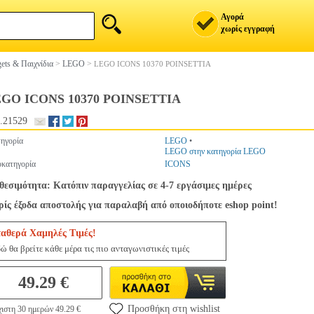
Αγορά
χωρίς εγγραφή
ets & Παιχνίδια
>
LEGO
>
LEGO ICONS 10370 POINSETTIA
GO ICONS 10370 POINSETTIA
.21529
ηγορία
LEGO
•
LEGO στην κατηγορία LEGO
κατηγορία
ICONS
θεσιμότητα: Κατόπιν παραγγελίας σε 4-7 εργάσιμες ημέρες
ίς έξοδα αποστολής για παραλαβή από οποιοδήποτε eshop point!
ταθερά Χαμηλές Τιμές!
ώ θα βρείτε κάθε μέρα τις πιο ανταγωνιστικές τιμές
49.29 €
Προσθήκη στη wishlist
ιστη 30 ημερών 49.29 €