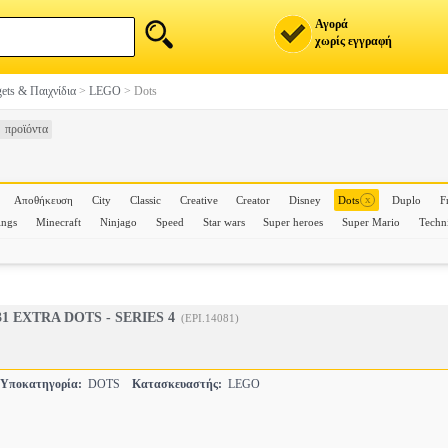
Αγορά
χωρίς εγγραφή
ets & Παιχνίδια
>
LEGO
>
Dots
 προϊόντα
x
Αποθήκευση
City
Classic
Creative
Creator
Disney
Dots
Duplo
F
ings
Minecraft
Ninjago
Speed
Star wars
Super heroes
Super Mario
Techn
1 EXTRA DOTS - SERIES 4
(EPI.14081)
Υποκατηγορία:
DOTS
Κατασκευαστής:
LEGO