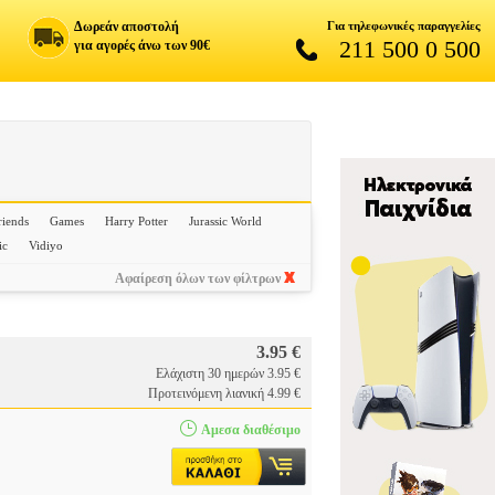
Δωρεάν αποστολή
Για τηλεφωνικές παραγγελίες
211 500 0 500
για αγορές άνω των 90€
riends
Games
Harry Potter
Jurassic World
ic
Vidiyo
Αφαίρεση όλων των φίλτρων
3.95 €
Ελάχιστη 30 ημερών 3.95 €
Προτεινόμενη λιανική 4.99 €
Αμεσα διαθέσιμο