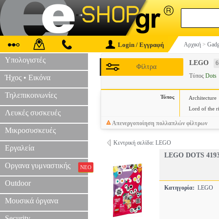
Login / Εγγραφή
Αρχική
>
Gadg
Υπολογιστές
LEGO
6
Φίλτρα
Τύπος
Dots
Ήχος • Εικόνα
Τηλεπικοινωνίες
Τύπος
Architecture
Lord of the r
Λευκές συσκευές
Απενεργοποίηση πολλαπλών φίλτρων
Μικροσυσκευές
Κεντρική σελίδα: LEGO
Εργαλεία
LEGO DOTS 4193
Οργανα γυμναστικής
ΝΕΟ
Outdoor
Κατηγορία:
LEGO
Μουσικά όργανα
Security