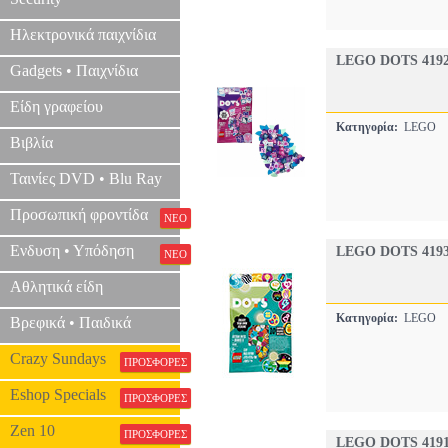
Ηλεκτρονικά παιχνίδια
LEGO DOTS 4192
Gadgets • Παιχνίδια
Είδη γραφείου
Κατηγορία:
LEGO
Βιβλία
Ταινίες DVD • Blu Ray
Προσωπική φροντίδα
ΝΕΟ
Ενδυση • Υπόδηση
LEGO DOTS 4193
ΝΕΟ
Αθλητικά είδη
Κατηγορία:
LEGO
Βρεφικά • Παιδικά
Crazy Sundays
ΠΡΟΣΦΟΡΕΣ
Eshop Specials
ΠΡΟΣΦΟΡΕΣ
Zen 10
ΠΡΟΣΦΟΡΕΣ
LEGO DOTS 4191