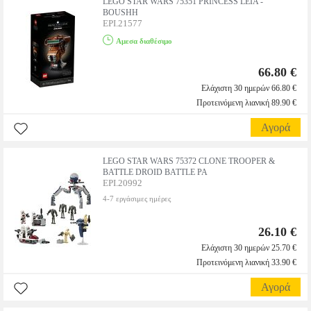
LEGO STAR WARS 75351 PRINCESS LEIA -
BOUSHH
EPI.21577
Αμεσα διαθέσιμο
66.80 €
Ελάχιστη 30 ημερών 66.80 €
Προτεινόμενη λιανική 89.90 €
Αγορά
LEGO STAR WARS 75372 CLONE TROOPER &
BATTLE DROID BATTLE PA
EPI.20992
4-7 εργάσιμες ημέρες
26.10 €
Ελάχιστη 30 ημερών 25.70 €
Προτεινόμενη λιανική 33.90 €
Αγορά