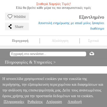
Σταθερά Χαμηλές Τιμές!
Εδώ θα βρείτε κάθε μέρα τις πιο ανταγωνιστικές τιμές
Εξαντλημένο
Wishlist
Αποστολή ενημέρωσης με email μόλις ξαναγίνει
Share
διαθέσιμο
Περιγραφή
Αξιολόγηση
Σχετικά
LEGO DISNEY 43248 INSIDE OUT 2 MOOD CUBES
EPI.21562
EPI.21562
LEGO
LEGO
LEGO
LEGO DISNEY 43248 INSIDE
OUT 2 MOOD CUBES
Πληροφορίες & Υπηρεσίες >
0
Η ιστοσελίδα χρησιμοποιεί cookies για την ευκολία της
περιήγησης, την εξατομίκευση περιεχομένου και διαφημίσεων και
την ανάλυση της επισκεψιμότητάς μας. Δείτε τους ανανεωμένους
όρους χρήσης για την προστασία δεδομένων και τα cookies.
Πληροφορίες
Ρυθμίσεις
Απόρριψη
Αποδοχή