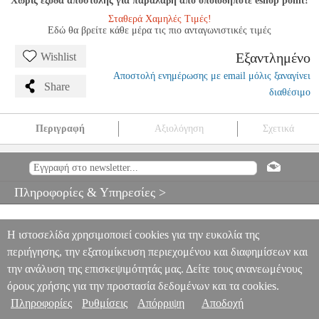
Χωρίς έξοδα αποστολής για παραλαβή από οποιοδήποτε eshop point!
Σταθερά Χαμηλές Τιμές!
Εδώ θα βρείτε κάθε μέρα τις πιο ανταγωνιστικές τιμές
Εξαντλημένο
Wishlist
Αποστολή ενημέρωσης με email μόλις ξαναγίνει
Share
διαθέσιμο
Περιγραφή
Αξιολόγηση
Σχετικά
LAPTOP ASUS ROG STRIX G16 G615LW-S5048X 16 WQXGA
240HZ INTEL CORE ULTRA 9 275HX 32GB 2TB RTX5080 W1
PER.919743
PER.919743
ASUS
ASUS
ΦΟΡΗΤΟΙ ΥΠΟΛΟΓΙΣΤΕΣ
Πληροφορίες & Υπηρεσίες >
LAPTOP ASUS ROG STRIX G16 G615LW-S5048X 16 WQXGA
240HZ INTEL CORE ULTRA 9 275HX 32GB 2TB RTX5080 W1
0
Η ιστοσελίδα χρησιμοποιεί cookies για την ευκολία της
περιήγησης, την εξατομίκευση περιεχομένου και διαφημίσεων και
την ανάλυση της επισκεψιμότητάς μας. Δείτε τους ανανεωμένους
όρους χρήσης για την προστασία δεδομένων και τα cookies.
Πληροφορίες
Ρυθμίσεις
Απόρριψη
Αποδοχή