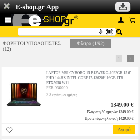
E-shop.gr App
ΦΟΡΗΤΟΙ ΥΠΟΛΟΓΙΣΤΕΣ
Φίλτρα (1/92)
(12)
1
2
LAPTOP MSI CYBORG 15 B13WEKG-1022GR 15.6''
FHD 144HZ INTEL CORE I7-13620H 16GB 1TB
RTX5050 W11
PER.930090
2-3 εργάσιμες ημέρες
1349.00 €
Ελάχιστη 30 ημερών 1349.00 €
Προτεινόμενη λιανική 1429.00 €
Αγορά