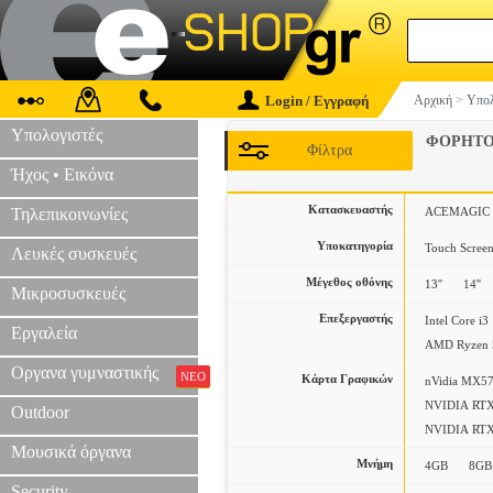
Login / Εγγραφή
Αρχική
>
Υπολ
Υπολογιστές
ΦΟΡΗΤΟ
Φίλτρα
Ήχος • Εικόνα
Κατασκευαστής
Τηλεπικοινωνίες
ACEMAGIC
Υποκατηγορία
Touch Scree
Λευκές συσκευές
Μέγεθος οθόνης
13''
14''
Μικροσυσκευές
Επεξεργαστής
Intel Core i3
Εργαλεία
AMD Ryzen 
Οργανα γυμναστικής
ΝΕΟ
Κάρτα Γραφικών
nVidia MX5
NVIDIA RTX
Outdoor
NVIDIA RTX
Μουσικά όργανα
Μνήμη
4GB
8GB
Security