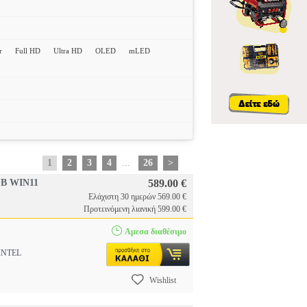
r
Full HD
Ultra HD
OLED
mLED
1
2
3
4
...
26
>
GB WIN11
589.00 €
Ελάχιστη 30 ημερών 569.00 €
Προτεινόμενη λιανική 599.00 €
Αμεσα διαθέσιμο
INTEL
Wishlist