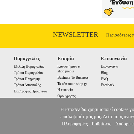
NEWSLETTER
Περισσότερες 
Παραγγελίες
Εταιρία
Επικοινωνία
Εξέλιξη Παραγγελίας
Καταστήματα e-
Επικοινωνία
shop points
Τρόποι Παραγγελίας
Blog
Business To Business
Τρόποι Πληρωμής
FAQ
Τα νέα του e-shop.gr
Τρόποι Αποστολής
Feedback
Η εταιρεία
Επιστροφές Προιόντων
Οροι χρήσης
Cookies
Η ιστοσελίδα χρησιμοποιεί cookies γι
επισκεψιμότητάς μας. Δείτε τους αναν
Πληροφορίες
Ρυθμίσεις
Απόρριψ