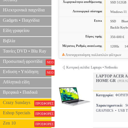
Χωρητικότητα αποθήκευσης
SSD 512GB
Ηλεκτρονικά παιχνίδια
Λειτουργικό σύστημα
Windows 11
Gadgets • Παιχνίδια
Extra
SSD
Blue
Backlit Keyb
Είδη γραφείου
Εύρος τιμής
350-600 €
Βιβλία
Μέγιστος Ρυθμός ανανέωσης
120Hz
1
Ταινίες DVD • Blu Ray
Απενεργοποίηση πολλαπλών φίλτρων
Προσωπική φροντίδα
ΝΕΟ
Κεντρική σελίδα: Laptops • Netbooks
Ενδυση • Υπόδηση
ΝΕΟ
LAPTOP ACER AS
HOME GR
(PER.9
Αθλητικά είδη
Βρεφικά • Παιδικά
Κατηγορία:
ΦΟΡΗΤΟ
Crazy Sundays
ΠΡΟΣΦΟΡΕΣ
Χαρακτηριστικά:
SO
GRAPHICS • USB T
Eshop Specials
ΠΡΟΣΦΟΡΕΣ
Zen 10
ΠΡΟΣΦΟΡΕΣ