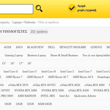
Αγορά
χωρίς εγγραφή
ογιστές
>
Laptops • Netbooks
>
Όλα τα προϊόντα
Ι ΥΠΟΛΟΓΙΣΤΕΣ
252 προϊόντα
ACER
ASUS
BLACKVIEW
DELL
HEWLETT PACKARD
LENOVO
MS
n
Gaming Laptop
Business Laptop
Home & Small Business
Two in one laptop/tablet
15''
16''
17''
18''
Intel Core i5
Intel Core i7
Intel Core i9
Intel Core 5
Intel Core 7
Intel Core U
5
AMD Ryzen 7
AMD Ryzen 9
AMD Ryzen AI 7
AMD Ryzen AI 9
Snapdrago
70A
nVidia RTX 3070
nVidia RTX 3070TI
nVidia RTX 4050
nVidia RTX 4090
 5070TI
NVIDIA RTX 5080
NVIDIA RTX 5090
nVidia RTX A500
NVIDIA RTX 
 PRO 3000
AMD RADEON
INTEL IRIS
Intel Arc
Qualcomm Adreno
16GB
24GB
32GB
RAM 64GB