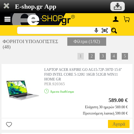
E-shop.gr App
ΦΟΡΗΤΟΙ ΥΠΟΛΟΓΙΣΤΕΣ
Φίλτρα (1/92)
(48)
1
2
3
4
5
LAPTOP ACER ASPIRE GO AG15-72P-597D 15.6''
FHD INTEL CORE 5-120U 16GB 512GB WIN11
HOME GR
PER.920365
Αμεσα διαθέσιμο
589.00 €
Ελάχιστη 30 ημερών 569.00 €
Προτεινόμενη λιανική 599.00 €
Αγορά