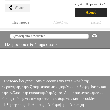
Ελάχιστη 30 ημερών 14.77 €
Share
Αγορά
Περιγραφή
Αξιολόγηση
Σχετικά
ΛΑΜΠΤΗΡΑΣ GEYER ΑΠΟΣΤΕΙΡΩΣΗΣ T8 UV-C 15W
ANA.GYR0740
ANA.GYR0740
GEYER
GEYER
ΛΑΜΠΕΣ
ΛΑΜΠΤΗΡΑΣ GEYER ΑΠΟΣΤΕΙΡΩΣΗΣ T8 UV-C 15W
Πληροφορίες & Υπηρεσίες >
14.77
Η ιστοσελίδα χρησιμοποιεί cookies για την ευκολία της
περιήγησης, την εξατομίκευση περιεχομένου και διαφημίσεων και
την ανάλυση της επισκεψιμότητάς μας. Δείτε τους ανανεωμένους
όρους χρήσης για την προστασία δεδομένων και τα cookies.
Πληροφορίες
Ρυθμίσεις
Απόρριψη
Αποδοχή