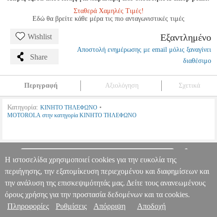
Σταθερά Χαμηλές Τιμές!
Εδώ θα βρείτε κάθε μέρα τις πιο ανταγωνιστικές τιμές
Εξαντλημένο
Wishlist
Αποστολή ενημέρωσης με email μόλις ξαναγίνει
Share
διαθέσιμο
Περιγραφή
Αξιολόγηση
Σχετικά
Κατηγορία:
•
ΚΙΝΗΤΟ ΤΗΛΕΦΩΝΟ
MOTOROLA στην κατηγορία ΚΙΝΗΤΟ ΤΗΛΕΦΩΝΟ
ΚΙΝΗΤΟ MOTOROLA G15 128GB 8GB DUAL SIM IGUANA
GREEN
TEL.096248
TEL.096248
MOTOROLA
MOTOROLA
Η ιστοσελίδα χρησιμοποιεί cookies για την ευκολία της
ΚΙΝΗΤΟ ΤΗΛΕΦΩΝΟ
Κατηγορία: ΚΙΝΗΤΟ ΤΗΛΕΦΩΝΟ
Πληροφορίες & Υπηρεσίες >
περιήγησης, την εξατομίκευση περιεχομένου και διαφημίσεων και
•MOTOROLA στην κατηγορία ΚΙΝΗΤΟ ΤΗΛΕΦΩΝΟ Μπαταρία:
Μη αποσπώμενη GPS:Οχι NFC:Οχι Radio:Οχι Fingerprint:Οχι Extra:
την ανάλυση της επισκεψιμότητάς μας. Δείτε τους ανανεωμένους
DOA 7 ημερών
ΚΙΝΗΤΟ MOTOROLA G15 128GB 8GB DUAL
όρους χρήσης για την προστασία δεδομένων και τα cookies.
SIM IGUANA GREEN
Πληροφορίες
Ρυθμίσεις
Απόρριψη
Αποδοχή
0