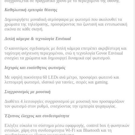
συγχρονίζεται σε πραγματικό χρόνο με το περιεχόμενο της οθόνης.
Καθηλωτική εμπειρία θέασης
Δημιουργήστε μοναδική ατμόσφαιρα με φωτισμό που ακολουθεί τα
χρώματα της τηλεόρασης, προσφέροντας πιο ζωντανή και εντυπωσιακή
εικόνα σε κάθε σκηνή.
Διπλή κάμερα & τεχνολογία Envisual
Ο καινοτόμος σχεδιασμός με διπλή κάμερα επιτρέπει ακριβέστερη και
ταχύτερη ανίχνευση περιεχομένου, ενώ η τεχνολογία Govee Envisual
ενισχύει τα χρώματα και δημιουργεί δυναμικά εφέ φωτισμού.
Ισχυρός και ευαίσθητος φωτισμός
Με υψηλή πυκνότητα 60 LEDs ανά μέτρο, προσφέρει φωτεινό και
λεπτομερή φωτισμό, ιδανικό για ταινίες, σειρές και gaming.
Συγχρονισμός με μουσική
Διαθέτει 4 λειτουργίες συγχρονισμού με μουσική που προσαρμόζουν
τον φωτισμό στον ρυθμό, ενισχύοντας την εμπειρία ψυχαγωγίας.
Έξυπνος έλεγχος και συνδεσιμότητα
Ελέγξτε εύκολα το σύστημα μέσω εφαρμογής, control box ή φωνητικών
εντολών, χάρη στη συνδεσιμότητα Wi-Fi και Bluetooth και τη