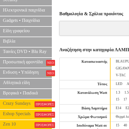
Ηλεκτρονικά παιχνίδια
Βαθμολογία & Σχόλια προιόντος
Gadgets • Παιχνίδια
Είδη γραφείου
Βιβλία
Αναζήτηση στην κατηγορία ΛΑΜ
Ταινίες DVD • Blu Ray
Προσωπική φροντίδα
Κατασκευαστής
BLAUP
ΝΕΟ
GIGAW
Ενδυση • Υπόδηση
ΝΕΟ
V-TAC
Αθλητικά είδη
Τύπος
LED
Α
Βρεφικά • Παιδικά
Κατανάλωση Watt
1.3
1.5
15
17
Crazy Sundays
ΠΡΟΣΦΟΡΕΣ
Βάση Λαμπτήρα
E14
E
Eshop Specials
ΠΡΟΣΦΟΡΕΣ
Χρώμα Φωτισμού
Θερμό λ
Zen 10
ΠΡΟΣΦΟΡΕΣ
Ισοδύναμα Watt σε
15
40