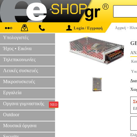
Login / Εγγραφή
Αρχική
>
Ηλεκ
Υπολογιστές
GE
Ήχος • Εικόνα
AN
Τηλεπικοινωνίες
Κατ
Λευκές συσκευές
Υπο
Δια
Μικροσυσκευές
Χωρ
Εργαλεία
Σ
Οργανα γυμναστικής
ΝΕΟ
Εδ
Outdoor
Μουσικά όργανα
Ελάχ
Security