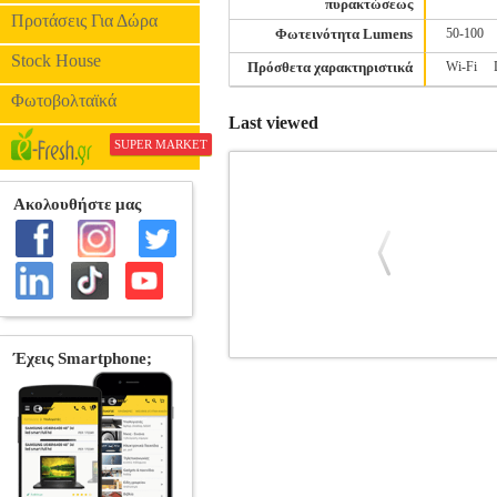
πυρακτώσεως
Προτάσεις Για Δώρα
Φωτεινότητα Lumens
50-100
Stock House
Πρόσθετα χαρακτηριστικά
Wi-Fi
Φωτοβολταϊκά
Last viewed
SUPER MARKET
GEYER ΤΡΟΦΟΔΟΤΙΚΟ 75W 24V DC 