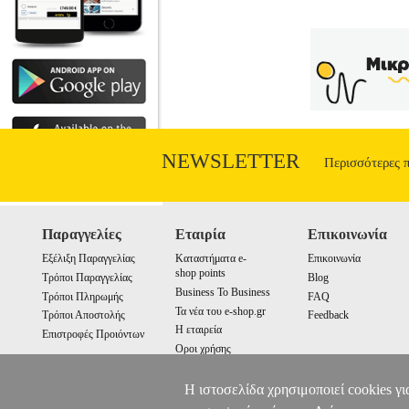
NEWSLETTER
Περισσότερες 
Παραγγελίες
Εταιρία
Επικοινωνία
Εξέλιξη Παραγγελίας
Καταστήματα e-
Επικοινωνία
shop points
Τρόποι Παραγγελίας
Blog
Business To Business
Τρόποι Πληρωμής
FAQ
Τα νέα του e-shop.gr
Τρόποι Αποστολής
Feedback
Η εταιρεία
Επιστροφές Προιόντων
Οροι χρήσης
Cookies
Η ιστοσελίδα χρησιμοποιεί cookies γι