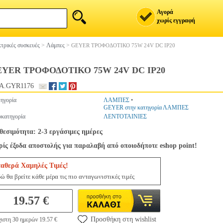
Αγορά
χωρίς εγγραφή
τρικές συσκευές
>
Λάμπες
>
GEYER ΤΡΟΦΟΔΟΤΙΚΟ 75W 24V DC IP20
YER ΤΡΟΦΟΔΟΤΙΚΟ 75W 24V DC IP20
A.GYR1176
ηγορία
ΛΑΜΠΕΣ
•
GEYER στην κατηγορία ΛΑΜΠΕΣ
κατηγορία
ΛΕΝΤΟΤΑΙΝΙΕΣ
θεσιμότητα: 2-3 εργάσιμες ημέρες
ίς έξοδα αποστολής για παραλαβή από οποιοδήποτε eshop point!
ταθερά Χαμηλές Τιμές!
ώ θα βρείτε κάθε μέρα τις πιο ανταγωνιστικές τιμές
19.57 €
Προσθήκη στη wishlist
ιστη 30 ημερών 19.57 €