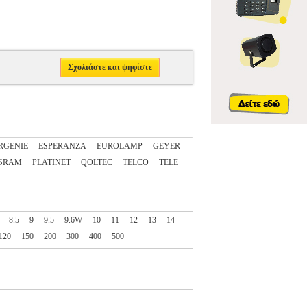
Σχολιάστε και ψηφίστε
RGENIE
ESPERANZA
EUROLAMP
GEYER
SRAM
PLATINET
QOLTEC
TELCO
TELE
8.5
9
9.5
9.6W
10
11
12
13
14
120
150
200
300
400
500