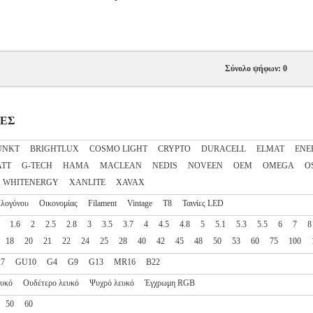
Σύνολο ψήφων: 0
ΠΕΣ
UNKT
BRIGHTLUX
COSMO LIGHT
CRYPTO
DURACELL
ELMAT
ENE
ATT
G-TECH
HAMA
MACLEAN
NEDIS
NOVEEN
OEM
OMEGA
O
WHITENERGY
XANLITE
XAVAX
λογόνου
Οικονομίας
Filament
Vintage
T8
Ταινίες LED
1.6
2
2.5
2.8
3
3.5
3.7
4
4.5
4.8
5
5.1
5.3
5.5
6
7
8
18
20
21
22
24
25
28
40
42
45
48
50
53
60
75
100
27
GU10
G4
G9
G13
MR16
B22
ευκό
Ουδέτερο λευκό
Ψυχρό λευκό
Έγχρωμη RGB
50
60