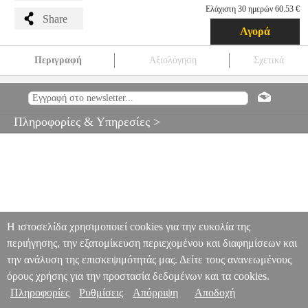
Ελάχιστη 30 ημερών 60.53 €
Share
Αγορά
Περιγραφή
Αξιολόγηση
Σχετικά
GEYER ΤΡΟΦΟΔΟΤΙΚΟ 300W 24V DC IP67
ANA.GYR1171
ANA.GYR1171
GEYER
GEYER
ΛΑΜΠΕΣ
GEYER
ΤΡΟΦΟΔΟΤΙΚΟ 300W 24V DC IP67
Πληροφορίες & Υπηρεσίες >
60.53
Η ιστοσελίδα χρησιμοποιεί cookies για την ευκολία της
περιήγησης, την εξατομίκευση περιεχομένου και διαφημίσεων και
την ανάλυση της επισκεψιμότητάς μας. Δείτε τους ανανεωμένους
όρους χρήσης για την προστασία δεδομένων και τα cookies.
Πληροφορίες
Ρυθμίσεις
Απόρριψη
Αποδοχή