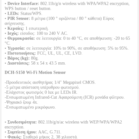
•
Device Interface:
802.11b/g/n wireless with WPA/WPA2 encryption,
WPS button / reset button.
•
LEDs:
Status/WPS.
•
PIR Sensor:
8 μέτρα (100 ° οριζόντια / 80 ° κάθετα) Εύρος
ανίχνευσης.
•
Κεραίες:
1 εσωτερική.
•
Ισχύς:
είσοδος: 100 to 240 V AC.
•
Θερμοκρασία:
σε λειτουργία: 0 to 40 °C, σε αποθήκευση: -20 to 65
°C.
•
Υγρασία:
σε λειτουργία: 10% to 90%, σε αποθήκευση: 5% to 95%.
•
Πιστοποιήσεις:
FCC, UL, UL, CE, LVD.
•
Bάρος (kg):
80g.
•
Διαστάσεις:
58 x 54 x 43.5 mm.
DCH-S150 Wi-Fi Motion Sensor
-Προοδευτικός αισθητήρας 1/4" Megapixel CMOS.
-5 μέτρα απόσταση υπέρυθρου φωτισμού.
-Ελάχιστος φωτισμός 0 lux με LEDs IR.
-Ενσωματωμένη Infrared-Cut Αφαιρούμενη (ICR) μονάδα φίλτρου.
-Ψηφιακό ζουμ 4x.
-Ενσωματωμένο μικρόφωνο.
•
Συνδεσιμότητα:
802.11b/g/n/ac wireless with WEP/WPA/WPA2
encryption.
•
Συμπίεση ήχου:
AAC, G.711.
•
Φακός:
Σταθερό μήκος 2, 38 χιλιοστά.