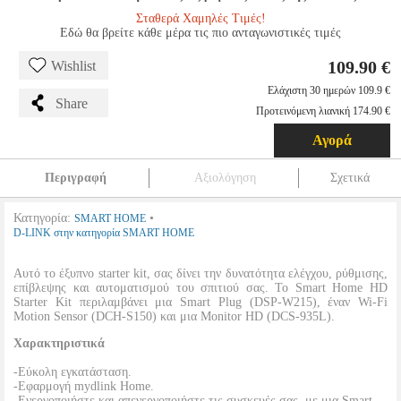
Σταθερά Χαμηλές Τιμές!
Εδώ θα βρείτε κάθε μέρα τις πιο ανταγωνιστικές τιμές
109.90 €
Wishlist
Ελάχιστη 30 ημερών 109.9 €
Share
Προτεινόμενη λιανική 174.90 €
Αγορά
Περιγραφή
Αξιολόγηση
Σχετικά
Κατηγορία:
•
SMART HOME
D-LINK στην κατηγορία SMART HOME
Αυτό το έξυπνο starter kit, σας δίνει την δυνατότητα ελέγχου, ρύθμισης,
επίβλεψης και αυτοματισμού του σπιτιού σας. Το Smart Home HD
Starter Kit περιλαμβάνει μια Smart Plug (DSP-W215), έναν Wi-Fi
Motion Sensor (DCH-S150) και μια Monitor HD (DCS-935L).
Χαρακτηριστικά
-Εύκολη εγκατάσταση.
-Εφαρμογή mydlink Home.
-Ενεργοποιήστε και απενεργοποιήστε τις συσκευές σας, με μια Smart