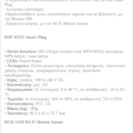
Plug.
-Αυτόματη ειδοποίηση.
-Παρακολουθήστε μέσω οποιουδήποτε σημείου και αν βρίσκεστε, με
την Monitor HD.
-Ανίχνευση κίνησης, με τον Wi-Fi Motion Sensor.
DSP-W215 Smart Plug
•
Device Interface:
802.11b/g/n wireless with WPA/WPA2 encryption,
WPS button / reset button.
•
LEDs:
Power/Status.
•
Λειτουργίες:
έξυπνο χειριστήριο, ειδοποίηση πατήματος, στατιστικά
χρήσης ενέργειας, προγραμματισμός ισχύως, προστασία
υπερθέρμανσης.
•
Ισχύς:
είσοδος: 100 to 240 V AC.
•
Κατανάλωση:
μέγ. 5W.
•
Θερμοκρασία:
σε λειτουργία: 0 to 40 °C, σε αποθήκευση: -20 to 65
°C.
•
Υγρασία:
σε λειτουργία: 10% to 90%, σε αποθήκευση: 5% to 95%.
•
Πιστοποιήσεις:
FCC, UL.
•
Bάρος (kg):
180g.
•
Διαστάσεις:
96.5 x 62 x 76.7 mm.
DCH-S150 Wi-Fi Motion Sensor