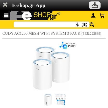
E-shop.gr App
CUDY AC1200 MESH WI-FI SYSTEM 3-PACK
(PER.222889)