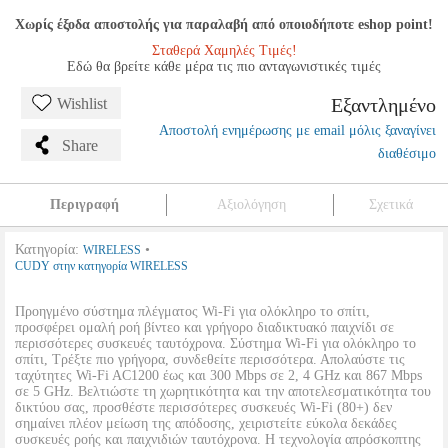
Χωρίς έξοδα αποστολής για παραλαβή από οποιοδήποτε eshop point!
Σταθερά Χαμηλές Τιμές!
Εδώ θα βρείτε κάθε μέρα τις πιο ανταγωνιστικές τιμές
Εξαντλημένο
Wishlist
Αποστολή ενημέρωσης με email μόλις ξαναγίνει
Share
διαθέσιμο
Περιγραφή
Αξιολόγηση
Σχετικά
Κατηγορία:
•
WIRELESS
CUDY στην κατηγορία WIRELESS
Προηγμένο σύστημα πλέγματος Wi-Fi για ολόκληρο το σπίτι,
προσφέρει ομαλή ροή βίντεο και γρήγορο διαδικτυακό παιχνίδι σε
περισσότερες συσκευές ταυτόχρονα. Σύστημα Wi-Fi για ολόκληρο το
σπίτι, Τρέξτε πιο γρήγορα, συνδεθείτε περισσότερα. Απολαύστε τις
ταχύτητες Wi-Fi AC1200 έως και 300 Mbps σε 2, 4 GHz και 867 Mbps
σε 5 GHz. Βελτιώστε τη χωρητικότητα και την αποτελεσματικότητα του
δικτύου σας, προσθέστε περισσότερες συσκευές Wi-Fi (80+) δεν
σημαίνει πλέον μείωση της απόδοσης, χειριστείτε εύκολα δεκάδες
συσκευές ροής και παιχνιδιών ταυτόχρονα. Η τεχνολογία απρόσκοπτης