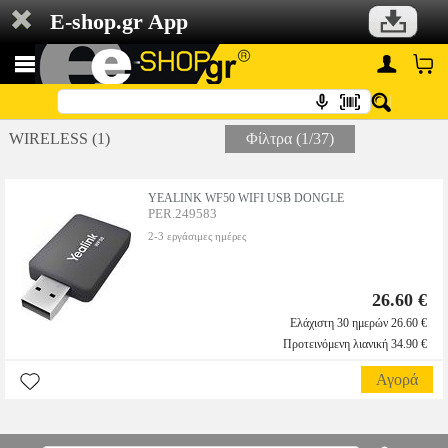
E-shop.gr App
WIRELESS (1)
Φίλτρα (1/37)
YEALINK WF50 WIFI USB DONGLE
PER.249583
2-3 εργάσιμες ημέρες
26.60 €
Ελάχιστη 30 ημερών 26.60 €
Προτεινόμενη λιανική 34.90 €
Αγορά