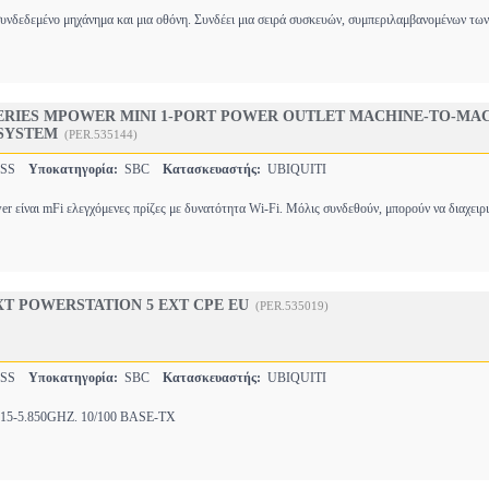
ασυνδεδεμένο μηχάνημα και μια οθόνη. Συνδέει μια σειρά συσκευών, συμπεριλαμβανομένων τω
SERIES MPOWER MINI 1-PORT POWER OUTLET MACHINE-TO-MA
SYSTEM
(PER.535144)
ESS
Υποκατηγορία:
SBC
Κατασκευαστής:
UBIQUITI
r είναι mFi ελεγχόμενες πρίζες με δυνατότητα Wi-Fi. Μόλις συνδεθούν, μπορούν να διαχειρ
EXT POWERSTATION 5 EXT CPE EU
(PER.535019)
ESS
Υποκατηγορία:
SBC
Κατασκευαστής:
UBIQUITI
15-5.850GHZ. 10/100 BASE-TX