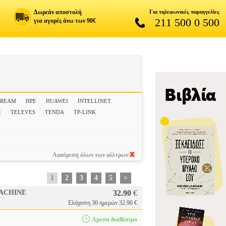
Δωρεάν αποστολή
Για τηλεφωνικές παραγγελίες
211 500 0 500
για αγορές άνω των 90€
TREAM
HPE
HUAWEI
INTELLINET
E
TELEVES
TENDA
TP-LINK
Αφαίρεση όλων των φίλτρων
1
2
3
4
5
>
MACHINE
32.90
€
Ελάχιστη 30 ημερών 32.90 €
Αμεσα διαθέσιμο