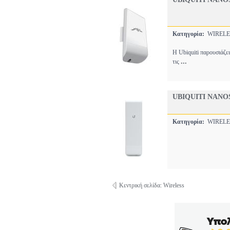
Κατηγορία:
WIREL
Η Ubiquiti παρουσιά
...
τις
UBIQUITI NAN
Κατηγορία:
WIREL
Κεντρική σελίδα: Wireless