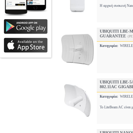
Η αρχική συσκευή Nano
UBIQUITI LBE-M
GUARANTEE
(PE
Κατηγορία:
WIREL
UBIQUITI LBE-
802.11AC GIGAB
Κατηγορία:
WIREL
Το LiteBeam AC είναι 
UBIQUITI NANO