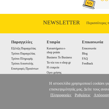
NEWSLETTER
Περισσότερες 
Παραγγελίες
Εταιρία
Επικοινωνία
Εξέλιξη Παραγγελίας
Καταστήματα e-
Επικοινωνία
shop points
Τρόποι Παραγγελίας
Blog
Business To Business
Τρόποι Πληρωμής
FAQ
Τα νέα του e-shop.gr
Τρόποι Αποστολής
Feedback
Η εταιρεία
Επιστροφές Προιόντων
Οροι χρήσης
Cookies
Η ιστοσελίδα χρησιμοποιεί cookies γι
επισκεψιμότητάς μας. Δείτε τους αναν
Πληροφορίες
Ρυθμίσεις
Απόρριψ