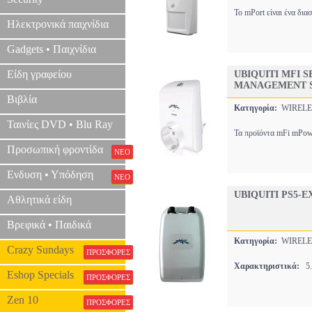
Το mPort είναι ένα δι
Ηλεκτρονικά παιχνίδια
Gadgets • Παιχνίδια
Είδη γραφείου
UBIQUITI MFI 
MANAGEMENT 
Βιβλία
Κατηγορία:
WIREL
Ταινίες DVD • Blu Ray
Τα προϊόντα mFi mPowe
Προσωπική φροντίδα
ΝΕΟ
Ενδυση • Υπόδηση
ΝΕΟ
UBIQUITI PS5-
Αθλητικά είδη
Βρεφικά • Παιδικά
Κατηγορία:
WIREL
Crazy Sundays
ΠΡΟΣΦΟΡΕΣ
Χαρακτηριστικά:
5.
Eshop Specials
ΠΡΟΣΦΟΡΕΣ
Zen 10
ΠΡΟΣΦΟΡΕΣ