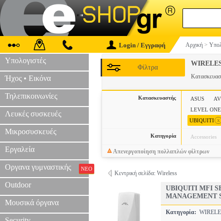
Login / Εγγραφή
Αρχική
>
Υπολ
Υπολογιστές
WIRELE
Φίλτρα
Κατασκευα
Ήχος • Εικόνα
Τηλεπικοινωνίες
Κατασκευαστής
ASUS
A
LEVEL ONE
Λευκές συσκευές
x
UBIQUITI
Μικροσυσκευές
Κατηγορία
Accessories
Εργαλεία
Απενεργοποίηση πολλαπλών φίλτρων
Οργανα γυμναστικής
ΝΕΟ
Κεντρική σελίδα: Wireless
Outdoor
UBIQUITI MFI
MANAGEMENT 
Μουσικά όργανα
Κατηγορία:
WIREL
Security