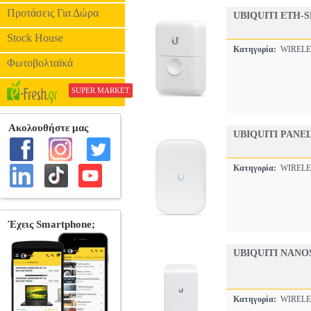
Προτάσεις Για Δώρα
UBIQUITI ETH-
Stock House
Κατηγορία:
WIREL
Φωτοβολταϊκά
SUPER MARKET
UBIQUITI PANE
Κατηγορία:
WIREL
UBIQUITI NANO
Κατηγορία:
WIREL