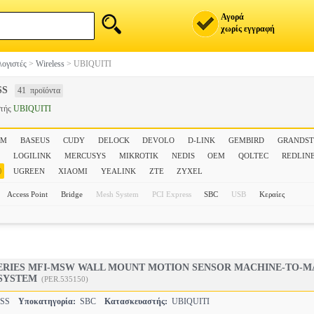
Αγορά
χωρίς εγγραφή
ογιστές
>
Wireless
>
UBIQUITI
SS
41 προϊόντα
στής
UBIQUITI
VM
BASEUS
CUDY
DELOCK
DEVOLO
D-LINK
GEMBIRD
GRANDS
LOGILINK
MERCUSYS
MIKROTIK
NEDIS
OEM
QOLTEC
REDLIN
UGREEN
XIAOMI
YEALINK
ZTE
ZYXEL
Access Point
Bridge
Mesh System
PCI Express
SBC
USB
Κεραίες
 SERIES MFI-MSW WALL MOUNT MOTION SENSOR MACHINE-TO-
SYSTEM
(PER.535150)
ESS
Υποκατηγορία:
SBC
Κατασκευαστής:
UBIQUITI