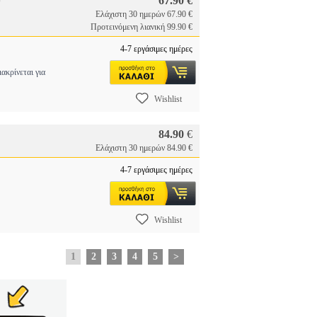
67.90 €
)
Ελάχιστη 30 ημερών 67.90 €
Προτεινόμενη λιανική 99.90 €
4-7 εργάσιμες ημέρες
ρίνεται για
Wishlist
84.90
€
Ελάχιστη 30 ημερών 84.90 €
4-7 εργάσιμες ημέρες
Wishlist
1
2
3
4
5
>