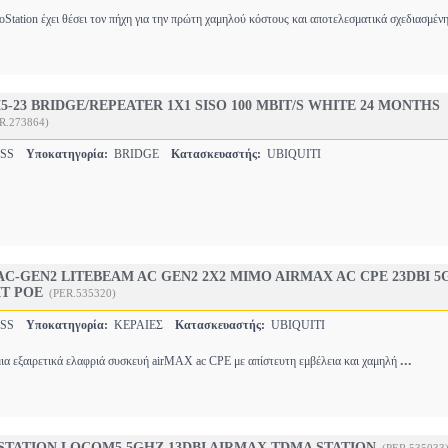
Station έχει θέσει τον πήχη για την πρώτη χαμηλού κόστους και αποτελεσματικά σχεδιασμέν
5-23 BRIDGE/REPEATER 1X1 SISO 100 MBIT/S WHITE 24 MONTHS
R.273864)
ESS
Υποκατηγορία:
BRIDGE
Κατασκευαστής:
UBIQUITI
5AC-GEN2 LITEBEAM AC GEN2 2X2 MIMO AIRMAX AC CPE 23DBI 5
IT POE
(PER.535320)
ESS
Υποκατηγορία:
ΚΕΡΑΙΕΣ
Κατασκευαστής:
UBIQUITI
...
μια εξαιρετικά ελαφριά συσκευή airMAX ac CPE με απίστευτη εμβέλεια και χαμηλή
STATION LOCOM5 5GHZ 13DBI AIRMAX TDMA STATION