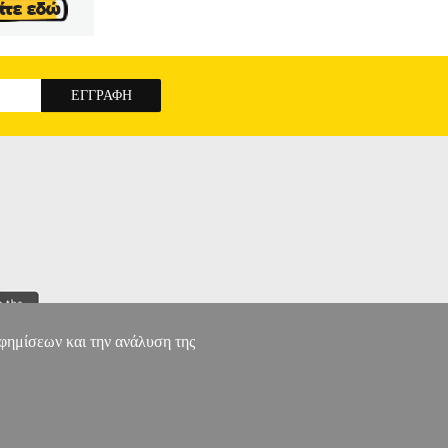
η και στις πιο δύσκολες συνθήκες. • Συχνότητα
 27 dBm. • Ευαισθησία: -96 dBm. • Σύνδεση: 2
νήμη: 32MB SDRAM, 8MB Flash. • Gain: 14.6 -
ion integrated POE adapter included. • Μέγιστη
ος: 0.4kg. • Εγγύηση: 1 χρόνος. DOA 7 ημερών
 STATION
αφημίσεων και την ανάλυση της