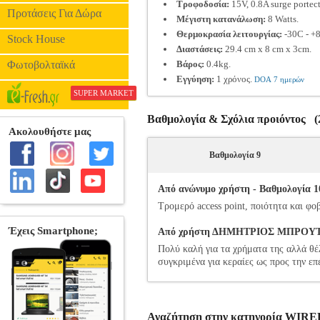
Τροφοδοσία:
15V, 0.8A surge portec
Προτάσεις Για Δώρα
Μέγιστη κατανάλωση:
8 Watts.
Θερμοκρασία λειτουργίας:
-30C - +
Stock House
Διαστάσεις:
29.4 cm x 8 cm x 3cm.
Φωτοβολταϊκά
Βάρος:
0.4kg.
Εγγύηση:
1 χρόνος.
DOA 7 ημερών
SUPER MARKET
Βαθμολογία & Σχόλια προιόντος (2
Βαθμολογία 9
Από ανώνυμο χρήστη - Βαθμολογία 10
Τρομερό access point, ποιότητα και φο
Από χρήστη ΔΗΜΗΤΡΙΟΣ ΜΠΡΟΥΤΣΟΣ
Πολύ καλή για τα χρήματα της αλλά θέ
συγκριμένα για κεραίες ως προς την ε
Αναζήτηση στην κατηγορία WIR