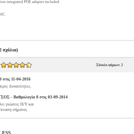
tion integrated POE adapter included.
80C.
 σχόλια)
Σύνολο ψήφων: 2
 στις 11-04-2016
βερές δυνατότητες.
 - Βαθμολογία 8 στις 03-09-2014
λει γνώσεις Η/Υ και
πέκταση σήματος
ELESS