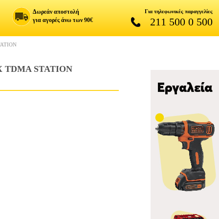
Δωρεάν αποστολή
Για τηλεφωνικές παραγγελίες
211 500 0 500
για αγορές άνω των 90€
TATION
X TDMA STATION