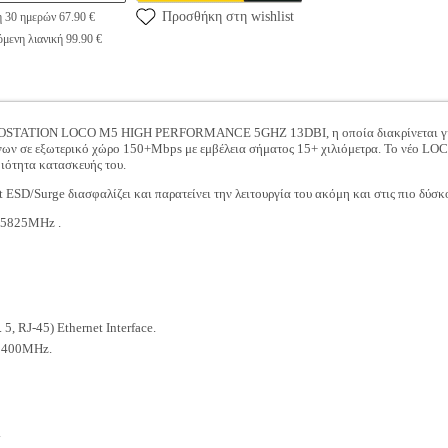
Προσθήκη στη wishlist
η 30 ημερών 67.90 €
μενη λιανική 99.90 €
ANOSTATION LOCO M5 HIGH PERFORMANCE 5GHZ 13DBI, η οποία διακρίνεται για τ
νων σε εξωτερικό χώρο 150+Mbps με εμβέλεια σήματος 15+ χιλιόμετρα. Το νέο LOCO
ιότητα κατασκευής του.
 ESD/Surge διασφαλίζει και παρατείνει την λειτουργία του ακόμη και στις πιο δύσκ
5825MHz .
, RJ-45) Ethernet Interface.
 400MHz.
.