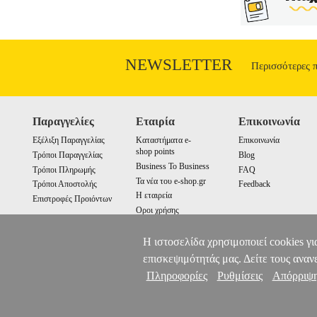
του. Η ενισχυμένη προστασία RF and Eth
λειτουργίας: 5470MHz - 5825MHz . • Ταχ
X 10/100 BASE-TX (Cat. 5, RJ-45) Eth
16.1dBi. • Πόλωση: Dual Linear. • Cross
κατανάλωση: 8 Watts. • Θερμοκρασία λε
NEWSLETTER
Περισσότερες 
UBI
Παραγγελίες
Εταιρία
Επικοινωνία
Εξέλιξη Παραγγελίας
Καταστήματα e-
Επικοινωνία
shop points
Τρόποι Παραγγελίας
Blog
Business To Business
Τρόποι Πληρωμής
FAQ
Τα νέα του e-shop.gr
Τρόποι Αποστολής
Feedback
Η εταιρεία
Επιστροφές Προιόντων
Οροι χρήσης
Cookies
Η ιστοσελίδα χρησιμοποιεί cookies γι
επισκεψιμότητάς μας. Δείτε τους αναν
Πληροφορίες
Ρυθμίσεις
Απόρριψ