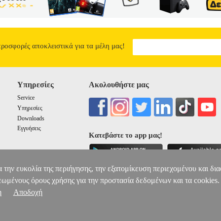
ernet ESD/Surge διασφαλίζει και παρατείνει την λειτουργία του ακόμ
ύτητες εκπομπής: 150 Mbps. • Πρότυπα: 802.11a/n. • Μέγιστη ισχύς:
ernet Interface. • Επεξεργαστής: Atheros MIPS 24KC, 400MHz. • Μ
-pol Isolation: 22dB minimum. • Τροφοδοσία: 15V, 0.8A surge portect
ιτουργίας: -30C - +80C. • Διαστάσεις: 29.4 cm x 8 cm x 3cm. • Βάρ
προσφορές αποκλειστικά για τα μέλη μας!
QUITI NANOSTATION LOCOM5 5GHZ 13DBI AIRMAX TDMA
67.90
9
2
2
Υπηρεσίες
Ακολουθήστε μας
Service
Υπηρεσίες
Downloads
Εγγυήσεις
Κατεβάστε το app μας!
α την ευκολία της περιήγησης, την εξατομίκευση περιεχομένου και δι
εωμένους όρους χρήσης για την προστασία δεδομένων και τα cookies.
η
Αποδοχή