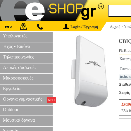
Login / Εγγραφή
Αρχική
>
Υπολ
Υπολογιστές
UBI
Ήχος • Εικόνα
PER.5
Τηλεπικοινωνίες
Κατηγο
Λευκές συσκευές
Υποκατ
Μικροσυσκευές
Διαθεσ
Εργαλεία
Χωρίς 
Οργανα γυμναστικής
ΝΕΟ
Σταθ
Outdoor
Εδώ θα
Μουσικά όργανα
Security