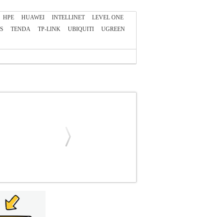
HPE
HUAWEI
INTELLINET
LEVEL ONE
S
TENDA
TP-LINK
UBIQUITI
UGREEN
35033
UBIQUITI
UBIQUITI
WIRELESS
α NANOSTATION LOCO M5 HIGH PERFORMANCE
σης δεδομένων σε εξωτερικό χώρο 150+Mbps με
εδιασμό χάρη στην υψηλή ποιότητα κατασκευής