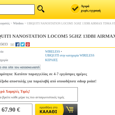
Αγορά
χωρίς εγγραφή
ογιστές
>
Wireless
>
UBIQUITI NANOSTATION LOCOM5 5GHZ 13DBI AIRMAX TDMA S
QUITI NANOSTATION LOCOM5 5GHZ 13DBI AIRMA
35033
ρία
WIRELESS
•
UBIQUITI στην κατηγορία WIRELESS
ηγορία
ΚΕΡΑΙΕΣ
ιμότητα: Κατόπιν παραγγελίας σε 4-7 εργάσιμες ημέρες
έξοδα αποστολής για παραλαβή από οποιοδήποτε eshop point!
ερά Χαμηλές Τιμές!
 βρείτε κάθε μέρα τις πιο ανταγωνιστικές τιμές
67.90 €