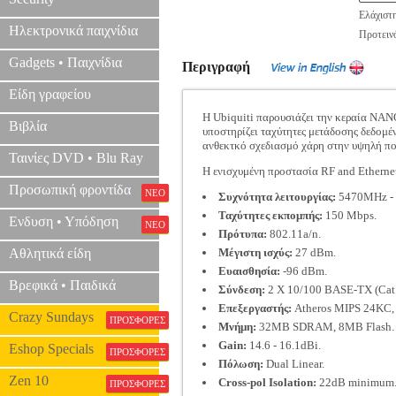
Ελάχιστ
Ηλεκτρονικά παιχνίδια
Προτεινό
Gadgets • Παιχνίδια
Περιγραφή
Είδη γραφείου
Η Ubiquiti παρουσιάζει την κεραία N
Βιβλία
υποστηρίζει ταχύτητες μετάδοσης δεδομέ
ανθεκτκό σχεδιασμό χάρη στην υψηλή πο
Ταινίες DVD • Blu Ray
Η ενισχυμένη προστασία RF and Ethernet
Προσωπική φροντίδα
ΝΕΟ
Συχνότητα λειτουργίας:
5470MHz - 
Ταχύτητες εκπομπής:
150 Mbps.
Ενδυση • Υπόδηση
ΝΕΟ
Πρότυπα:
802.11a/n.
Αθλητικά είδη
Μέγιστη ισχύς:
27 dBm.
Ευαισθησία:
-96 dBm.
Βρεφικά • Παιδικά
Σύνδεση:
2 X 10/100 BASE-TX (Cat. 5
Επεξεργαστής:
Atheros MIPS 24KC,
Crazy Sundays
ΠΡΟΣΦΟΡΕΣ
Μνήμη:
32MB SDRAM, 8MB Flash.
Gain:
14.6 - 16.1dBi.
Eshop Specials
ΠΡΟΣΦΟΡΕΣ
Πόλωση:
Dual Linear.
Zen 10
Cross-pol Isolation:
22dB minimum
ΠΡΟΣΦΟΡΕΣ