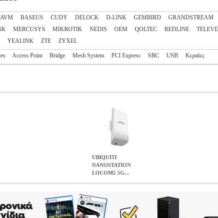
AVM
BASEUS
CUDY
DELOCK
D-LINK
GEMBIRD
GRANDSTREAM
NK
MERCUSYS
MIKROTIK
NEDIS
OEM
QOLTEC
REDLINE
TELEVE
YEALINK
ZTE
ZYXEL
ies
Access Point
Bridge
Mesh System
PCI Express
SBC
USB
Κεραίες
UBIQUITI
NANOSTATION
LOCOM5 5G...
OM5 5GHZ 13DBI AIRMAX TDMA STATION
PER.535033
PER.5
ην κατηγορία WIRELESS Η Ubiquiti παρουσιάζει την κεραί
τις απαράμιλλες επιδόσεις της καθότι υποστηρίζει ταχύτητες μετάδο
νέο LOCO M5 επίσης διαθέτει μοντέρνο, πολυτελές και ανθεκτκό σχ