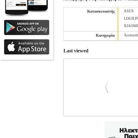
Κατασκευαστής
ASUS
LOGILI
XIAOMI
Κατηγορία
Accessor
Last viewed
UBIQUITI NANOSTATION LOC
Κατηγορία: WIRELESS •UBIQUITI στ
5GHZ 13DBI, η οποία διακρίνεται για 
εμβέλεια σήματος 15+ χιλιόμετρα. Το 