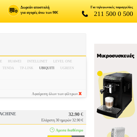
Δωρεάν αποστολή
Για τηλεφωνικές παραγγελίες
211 500 0 500
για αγορές άνω των 90€
PE
HUAWEI
INTELLINET
LEVEL ONE
TENDA
TP-LINK
UBIQUITI
UGREEN
Αφαίρεση όλων των φίλτρων
MACHINE
32.90
€
Ελάχιστη 30 ημερών 32.90 €
Αμεσα διαθέσιμο