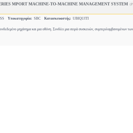
 SERIES MPORT MACHINE-TO-MACHINE MANAGEMENT SYSTEM
(
ESS
Υποκατηγορία:
SBC
Κατασκευαστής:
UBIQUITI
ασυνδεδεμένο μηχάνημα και μια οθόνη. Συνδέει μια σειρά συσκευών, συμπεριλαμβανομένων τω