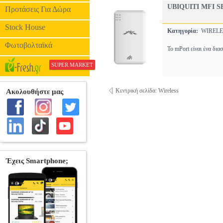
UBIQUITI MFI
Προτάσεις Για Δώρα
Stock House
Κατηγορία:
WIREL
Φωτοβολταϊκά
Το mPort είναι ένα δι
SUPER MARKET
Κεντρική σελίδα: Wireless