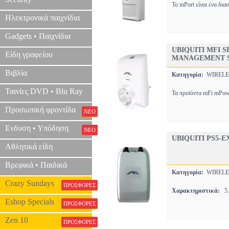
Το mPort είναι ένα δι
Ηλεκτρονικά παιχνίδια
Gadgets • Παιχνίδια
UBIQUITI MFI 
Είδη γραφείου
MANAGEMENT 
Βιβλία
Κατηγορία:
WIREL
Ταινίες DVD • Blu Ray
Τα προϊόντα mFi mPowe
Προσωπική φροντίδα
ΝΕΟ
Ενδυση • Υπόδηση
ΝΕΟ
UBIQUITI PS5-
Αθλητικά είδη
Βρεφικά • Παιδικά
Κατηγορία:
WIREL
Crazy Sundays
ΠΡΟΣΦΟΡΕΣ
Χαρακτηριστικά:
5.
Eshop Specials
ΠΡΟΣΦΟΡΕΣ
Zen 10
ΠΡΟΣΦΟΡΕΣ