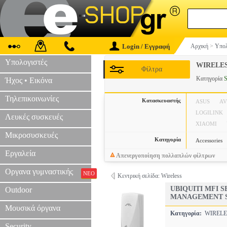
Login / Εγγραφή
Αρχική
>
Υπολ
Υπολογιστές
WIRELE
Φίλτρα
Κατηγορία
Ήχος • Εικόνα
Τηλεπικοινωνίες
Κατασκευαστής
ASUS
A
LOGILINK
Λευκές συσκευές
XIAOMI
Μικροσυσκευές
Κατηγορία
Accessories
Εργαλεία
Απενεργοποίηση πολλαπλών φίλτρων
Οργανα γυμναστικής
ΝΕΟ
Κεντρική σελίδα: Wireless
UBIQUITI MFI
Outdoor
MANAGEMENT 
Μουσικά όργανα
Κατηγορία:
WIREL
Security