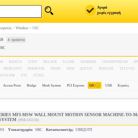
Αγορά
χωρίς εγγραφή
ογιστές
>
Wireless
>
SBC
SS
4 προϊόντα
SBC
VM
BASEUS
CUDY
DELOCK
D-LINK
GEMBIRD
GRANDSTREAM
H
MERCUSYS
MIKROTIK
NEDIS
OEM
QOLTEC
REDLINE
TELEVES
YEALINK
ZTE
ZYXEL
x
Access Point
Bridge
Mesh System
PCI Express
SBC
USB
Κεραίες
 SERIES MFI-MSW WALL MOUNT MOTION SENSOR MACHINE-TO-
SYSTEM
(PER.535150)
ESS
Υποκατηγορία:
SBC
Κατασκευαστής:
UBIQUITI