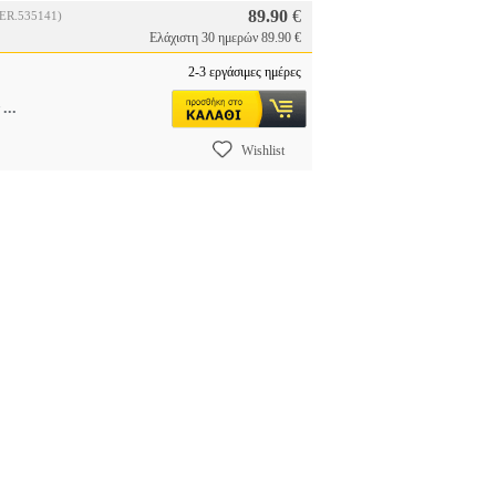
89.90
€
PER.535141)
Ελάχιστη 30 ημερών 89.90 €
2-3 εργάσιμες ημέρες
...
ν
Wishlist