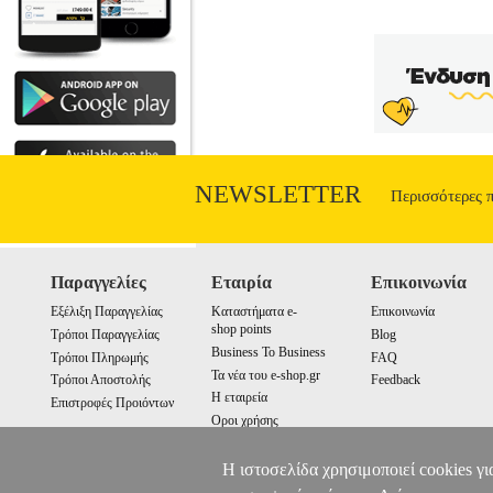
NEWSLETTER
Περισσότερες 
Παραγγελίες
Εταιρία
Επικοινωνία
Εξέλιξη Παραγγελίας
Καταστήματα e-
Επικοινωνία
shop points
Τρόποι Παραγγελίας
Blog
Business To Business
Τρόποι Πληρωμής
FAQ
Τα νέα του e-shop.gr
Τρόποι Αποστολής
Feedback
Η εταιρεία
Επιστροφές Προιόντων
Οροι χρήσης
Cookies
Η ιστοσελίδα χρησιμοποιεί cookies γι